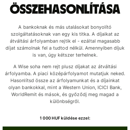
összehasonlítása
A bankoknak és más utalásokat bonyolító
szolgáltatásoknak van egy kis titka. A díjaikat az
átváltási árfolyamban rejtik el - ezáltal magasabb
díjat számolnak fel a tudtod nélkül. Amennyiben díjuk
is van, úgy kétszer terhelnek.
A Wise soha nem rejt plusz díjakat az átváltási
árfolyamba. A piaci középárfolyamot mutatjuk neked.
Hasonlítsd össze az árfolyamunkat és a díjainkat
olyan bankokkal, mint a Western Union, ICICI Bank,
WorldRemit és mások, és győződj meg magad a
különbségről.
1 000 HUF küldése ezzel: