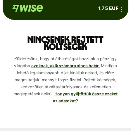
1,75 EUR
Nincsenek rejtett
költségek
Küldetésünk, hogy átláthatóságot hozzunk a pénzügy
világába
azoknak, akik számára nincs határ.
Mindig a
lehető legalacsonyabb díjat kínáljuk neked, és előre
megmutatjuk, mennyit fogsz fizetni. Rejtett költségek,
kedvezőtlen átváltási árfolyamok és kellemetlen
meglepetések nélkül.
Hogyan gyűjtöttük össze ezeket
az adatokat?