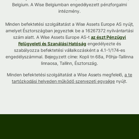
Belgium. A Wise Belgiumban engedélyezett pénzforgalmi
intézmény.
Minden befektetési szolgáltatást a Wise Assets Europe AS nyújt,
amelyet Észtországban jegyeztek be a 16267372 nyilvántartási
szám alatt. A Wise Assets Europe AS-t
az észt Pénzügyi
Felügyeleti és Szanálási Hatóság
engedélyezte és
szabályozza befektetési vállalkozásként a 4.1-1/174-es
engedélyszámmal. Bejegyzett címe: Kopli tn 68a, Põhja-Tallinna
linnaosa, Tallinn, Észtország.
Minden befektetési szolgáltatást a Wise Assets megfelelő,
a te
tartózkodási helyeden működő szervezeti egysége
nyújt.