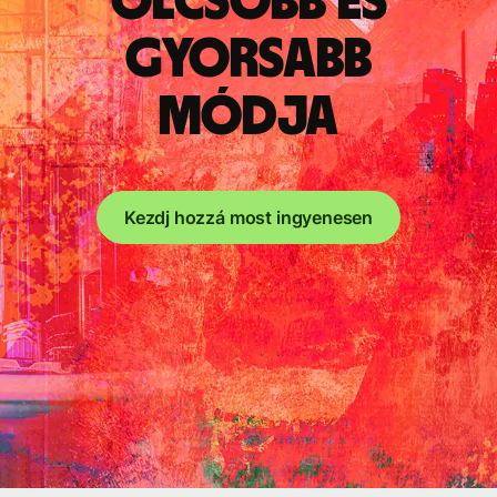
olcsóbb és
gyorsabb
módja
Kezdj hozzá most ingyenesen