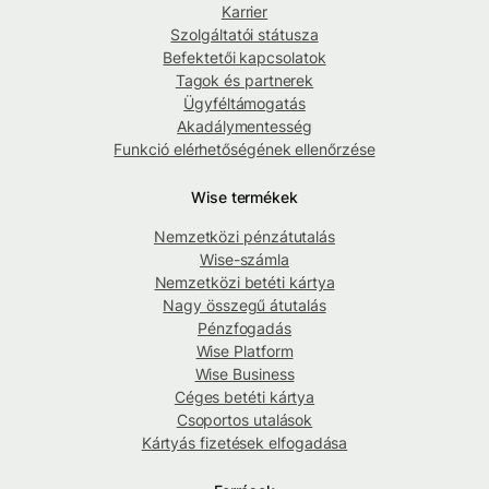
Karrier
Szolgáltatói státusza
Befektetői kapcsolatok
Tagok és partnerek
Ügyféltámogatás
Akadálymentesség
Funkció elérhetőségének ellenőrzése
Wise termékek
Nemzetközi pénzátutalás
Wise-számla
Nemzetközi betéti kártya
Nagy összegű átutalás
Pénzfogadás
Wise Platform
Wise Business
Céges betéti kártya
Csoportos utalások
Kártyás fizetések elfogadása