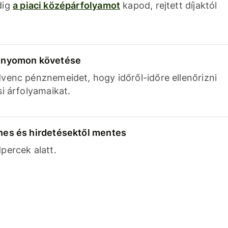
dig
a piaci középárfolyamot
kapod, rejtett díjaktól
k nyomon követése
venc pénznemeidet, hogy időről-időre ellenőrizni
si árfolyamaikat.
nes és hirdetésektől mentes
percek alatt.