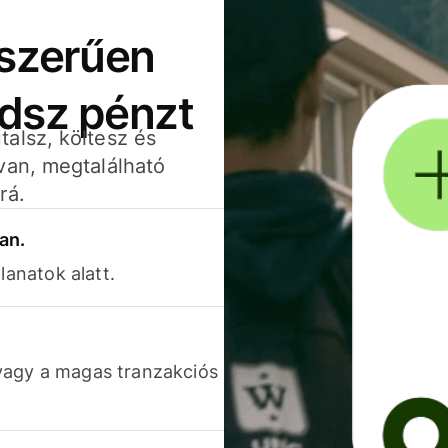
yszerűen
adsz pénzt
alsz, költesz és
van, megtalálható
rá.
an.
lanatok alatt.
vagy a magas tranzakciós