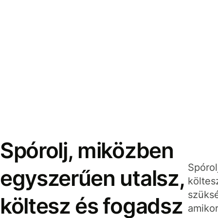
Spórolj, miközben
Spórol
egyszerűen utalsz,
költes
szüksé
költesz és fogadsz
amikor