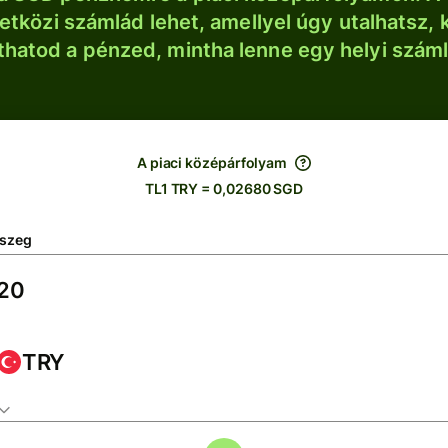
tközi számlád lehet, amellyel úgy utalhatsz, 
thatod a pénzed, mintha lenne egy helyi szám
A piaci középárfolyam
TL1 TRY = 0,02680 SGD
szeg
TRY