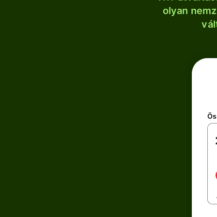
olyan nemze
vál
Ös