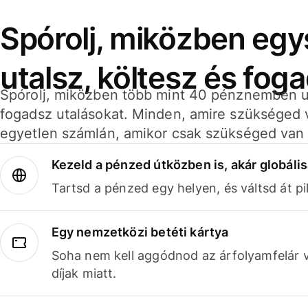
Spórolj, miközben eg
utalsz, költesz és fog
Spórolj, miközben több mint 40 pénznemben ut
fogadsz utalásokat. Minden, amire szükséged 
egyetlen számlán, amikor csak szükséged van 
Kezeld a pénzed útközben is, akár globális
Tartsd a pénzed egy helyen, és váltsd át pil
Egy nemzetközi betéti kártya
Soha nem kell aggódnod az árfolyamfelár 
díjak miatt.