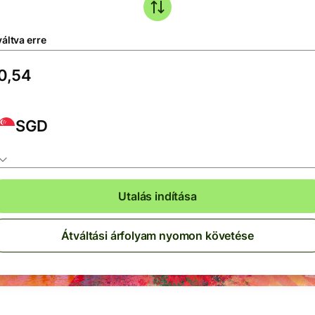
áltva erre
SGD
Utalás indítása
Átváltási árfolyam nyomon követése