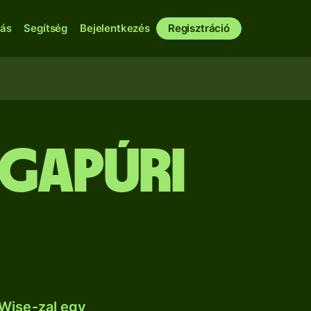
bás
Segítség
Bejelentkezés
Regisztráció
ngapúri
Wise-zal egy