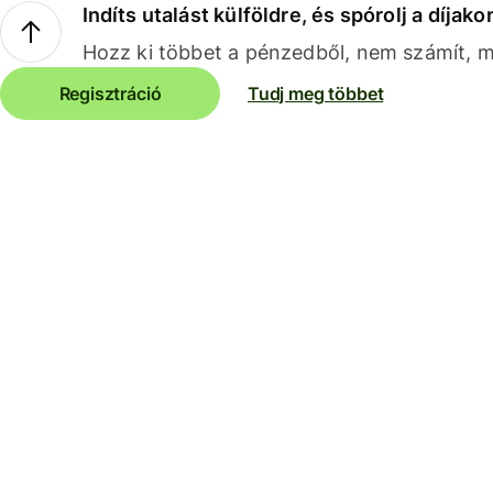
Indíts utalást külföldre, és spórolj a díjako
Hozz ki többet a pénzedből, nem számít, me
Regisztráció
Tudj meg többet