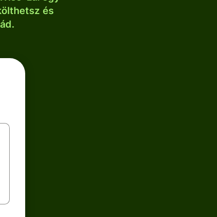
költhetsz és
lád.