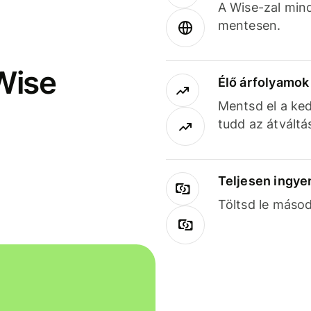
A Wise-zal min
mentesen.
Wise
Élő árfolyamo
Mentsd el a ked
tudd az átváltá
Teljesen ingye
Töltsd le másod