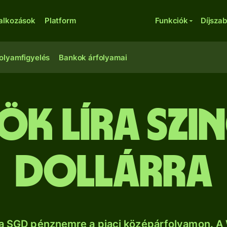
lalkozások
Platform
Funkciók
Díjsza
olyamfigyelés
Bankok árfolyamai
ök líra szi
dollárra
a SGD pénznemre a piaci középárfolyamon. A 