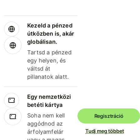
Kezeld a pénzed
útközben is, akár
globálisan.
Tartsd a pénzed
egy helyen, és
váltsd át
pillanatok alatt.
Egy nemzetközi
betéti kártya
Soha nem kell
Regisztráció
aggódnod az
Tudj meg többet
árfolyamfelár
vagy a magas