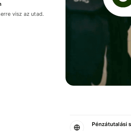
n
rre visz az utad.
Pénzátutalási 