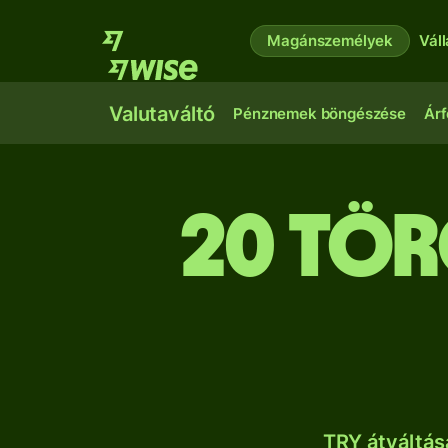
Magánszemélyek
Vál
Valutaváltó
Pénznemek böngészése
Árf
20 tör
TRY átváltás