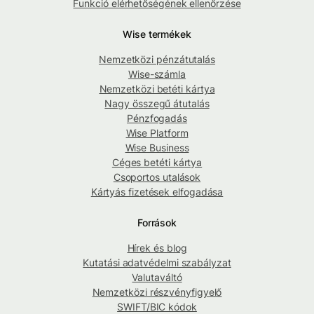
Funkció elérhetőségének ellenőrzése
Wise termékek
Nemzetközi pénzátutalás
Wise-számla
Nemzetközi betéti kártya
Nagy összegű átutalás
Pénzfogadás
Wise Platform
Wise Business
Céges betéti kártya
Csoportos utalások
Kártyás fizetések elfogadása
Források
Hírek és blog
Kutatási adatvédelmi szabályzat
Valutaváltó
Nemzetközi részvényfigyelő
SWIFT/BIC kódok