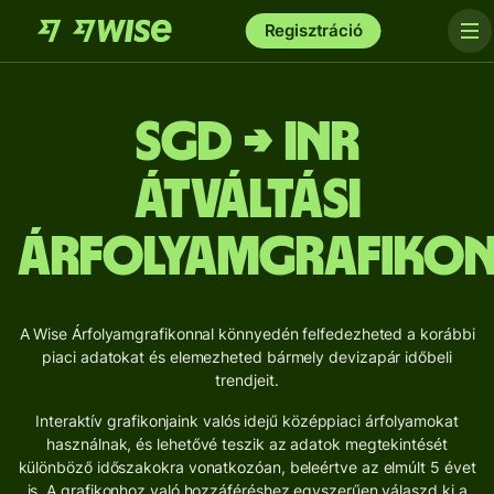
Regisztráció
SGD → INR
Átváltási
árfolyamgrafiko
A Wise Árfolyamgrafikonnal könnyedén felfedezheted a korábbi
piaci adatokat és elemezheted bármely devizapár időbeli
trendjeit.
Interaktív grafikonjaink valós idejű középpiaci árfolyamokat
használnak, és lehetővé teszik az adatok megtekintését
különböző időszakokra vonatkozóan, beleértve az elmúlt 5 évet
is. A grafikonhoz való hozzáféréshez egyszerűen válaszd ki a