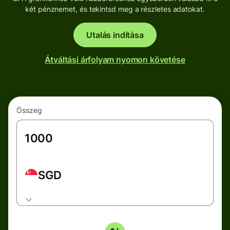
két pénznemet, és tekintsd meg a részletes adatokat.
Utalás indítása
Átváltási árfolyam nyomon követése
Összeg
SGD