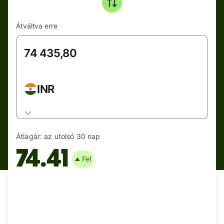
Átváltva erre
INR
Átlagár:
az utolsó 30 nap
74.41
Fel