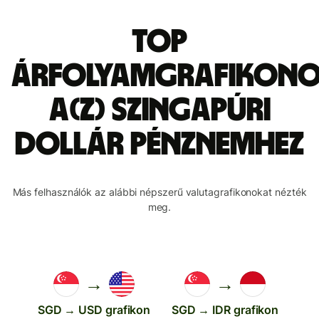
Top
árfolyamgrafikon
a(z) szingapúri
dollár pénznemhez
Más felhasználók az alábbi népszerű valutagrafikonokat nézték
meg.
→
→
SGD → USD grafikon
SGD → IDR grafikon