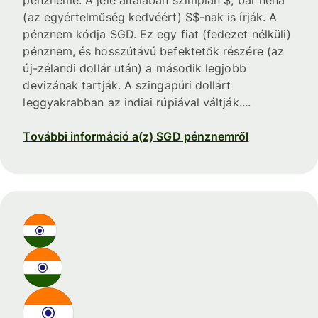
pénzneme. A jele általában szimplán $, bár néha
(az egyértelműség kedvéért) S$-nak is írják. A
pénznem kódja SGD. Ez egy fiat (fedezet nélküli)
pénznem, és hosszútávú befektetők részére (az
új-zélandi dollár után) a második legjobb
devizának tartják. A szingapúri dollárt
leggyakrabban az indiai rúpiával váltják....
További információ a(z) SGD pénznemről