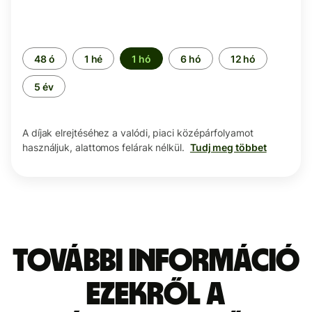
Időszak
48 ó
1 hé
1 hó
6 hó
12 hó
5 év
A díjak elrejtéséhez a valódi, piaci középárfolyamot
használjuk, alattomos felárak nélkül.
Tudj meg többet
További információ
ezekről a