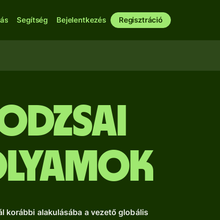
bás
Segítség
Bejelentkezés
Regisztráció
bodzsai
folyamok
l korábbi alakulásába a vezető globális