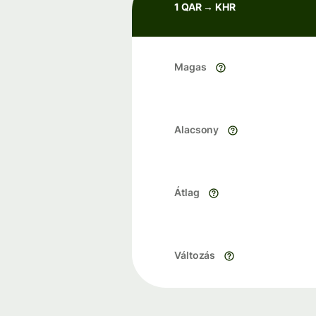
1 QAR → KHR
Magas
Alacsony
Átlag
Változás