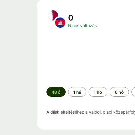
0
Nincs változás
Időszak
48 ó
1 hé
1 hó
6 hó
A díjak elrejtéséhez a valódi, piaci középárfo