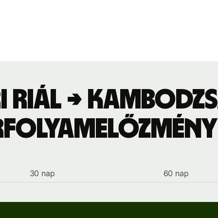
i riál → kambodzsa
rfolyamelőzmény
30 nap
60 nap