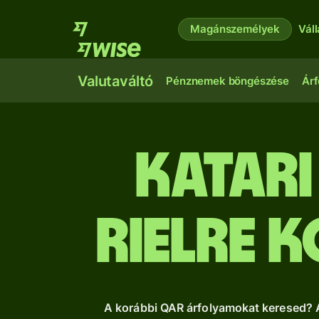
Magánszemélyek
Vál
Valutaváltó
Pénznemek böngészése
Árf
katari
rielre 
A korábbi QAR árfolyamokat keresed? Át