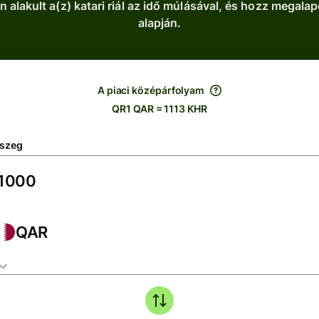
alakult a(z) katari riál az idő múlásával, és hozz megal
alapján.
A piaci középárfolyam
QR1 QAR = 1113 KHR
szeg
QAR