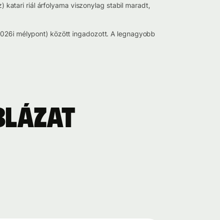
) katari riál árfolyama viszonylag stabil maradt,
-2026i mélypont) között ingadozott. A legnagyobb
blázat