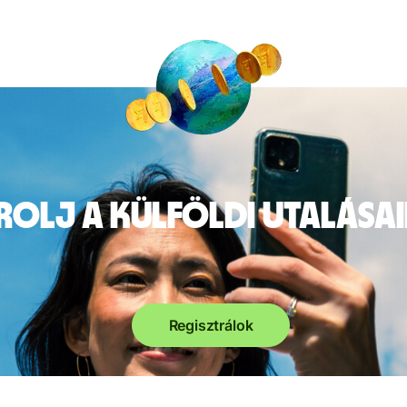
rolj a külföldi utalása
Regisztrálok