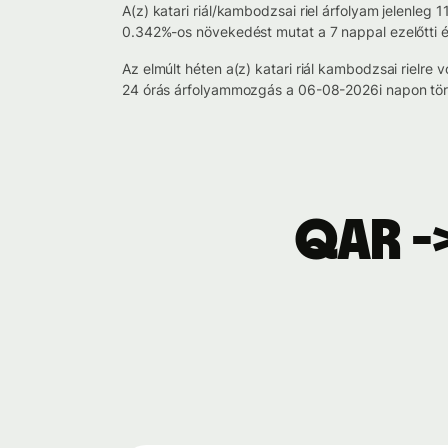
A(z) katari riál/kambodzsai riel árfolyam jelenleg 
0.342%-os növekedést mutat a 7 nappal ezelőtti 
Az elmúlt héten a(z) katari riál kambodzsai riel
24 órás árfolyammozgás a 06-08-2026i napon tört
QAR -