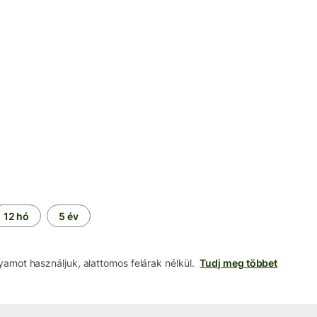
12 hó
5 év
lyamot használjuk, alattomos felárak nélkül.
Tudj meg többet