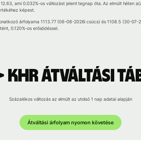
1112.63, ami 0.032%-os változást jelent tegnap óta. Az elmúlt héten a(z
értékéhez képest.
re vonatkozó árfolyama 1113.77 (06-08-2026i csúcs) és 1108.5 (30-07
ént, 0.120%-os erősödéssel.
> KHR átváltási tá
Százalékos változás az elmúlt az utolsó 1 nap adatai alapján
Átváltási árfolyam nyomon követése