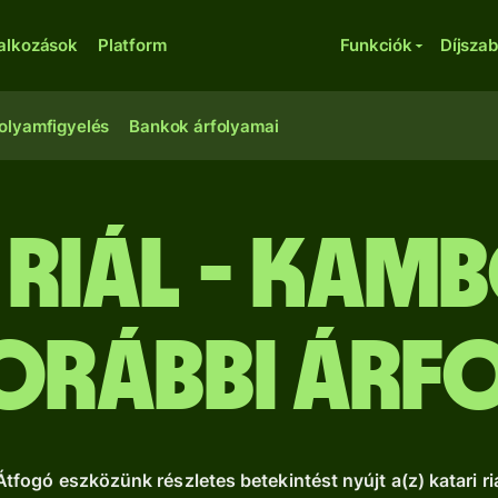
lalkozások
Platform
Funkciók
Díjsza
olyamfigyelés
Bankok árfolyamai
 riál - kam
Korábbi ár
fogó eszközünk részletes betekintést nyújt a(z) katari riá