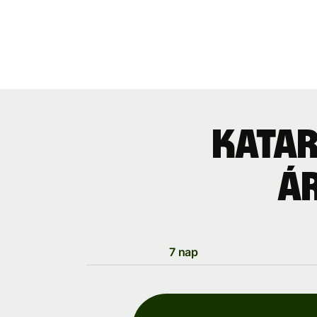
Katar
á
7 nap