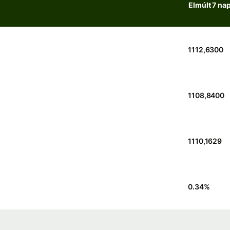
Elmúlt 7 na
1112,6300
1108,8400
1110,1629
0.34
%