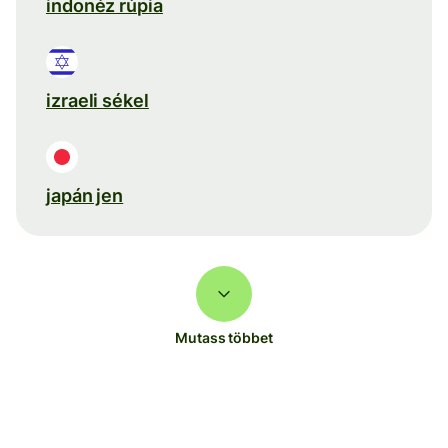
indonéz rúpia
izraeli sékel
japán jen
Mutass többet