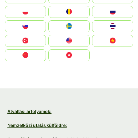
Polska
România
Россия
Slovensko
Ruoŧŧa
ไทย
Türkiye
United States
Vietnam
中国
中國香港特別行政區
Átváltási árfolyamok:
Nemzetközi utalás külföldre: