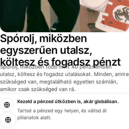
Spórolj, miközben
egyszerűen utalsz,
költesz és fogadsz pénzt
Spórolj, miközben több mint 40 pénznemben
utalsz, költesz és fogadsz utalásokat. Minden, amire
szükséged van, megtalálható egyetlen számlán,
amikor csak szükséged van rá.
Kezeld a pénzed útközben is, akár globálisan.
Tartsd a pénzed egy helyen, és váltsd át
pillanatok alatt.