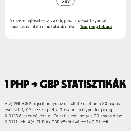
5 év
A díjak elrejtéséhez a valódi, piaci középárfolyamot
használjuk, alattomos felárak nélkül.
Tudj meg többet
1 PHP → GBP statisztikák
A(z) PHP/GBP teljesítménye az elmúlt 30 napban a 30 napos
csúcsot 0,0122 összegnél, a 30 napos mélypontot pedig
0,0120 összegnél érte el. Ez azt jelenti, hogy a 30 napos átlag
0,0121 volt. A(z) PHP és GBP közötti változás 0.61 volt.