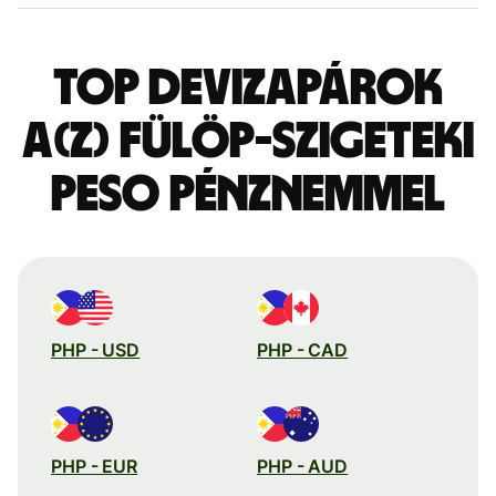
Top devizapárok
a(z) fülöp-szigeteki
peso pénznemmel
PHP - USD
PHP - CAD
PHP - EUR
PHP - AUD