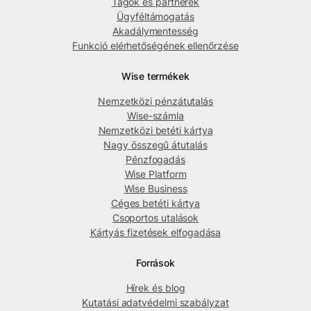
Tagok és partnerek
Ügyféltámogatás
Akadálymentesség
Funkció elérhetőségének ellenőrzése
Wise termékek
Nemzetközi pénzátutalás
Wise-számla
Nemzetközi betéti kártya
Nagy összegű átutalás
Pénzfogadás
Wise Platform
Wise Business
Céges betéti kártya
Csoportos utalások
Kártyás fizetések elfogadása
Források
Hírek és blog
Kutatási adatvédelmi szabályzat