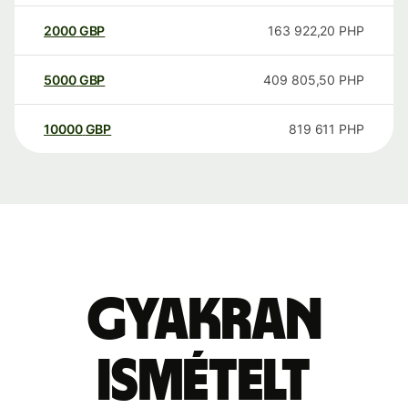
2000
GBP
163 922,20
PHP
5000
GBP
409 805,50
PHP
10000
GBP
819 611
PHP
Gyakran
ismételt