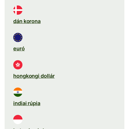
dán korona
euró
hongkongi dollár
indiai rúpia