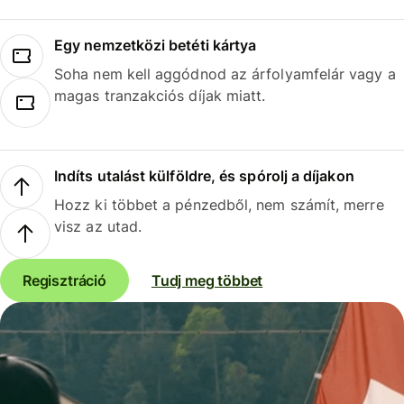
Egy nemzetközi betéti kártya
Soha nem kell aggódnod az árfolyamfelár vagy a
magas tranzakciós díjak miatt.
Indíts utalást külföldre, és spórolj a díjakon
Hozz ki többet a pénzedből, nem számít, merre
visz az utad.
Regisztráció
Tudj meg többet