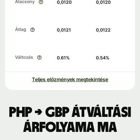
Alacsony
0,0120
0,0120
Átlag
0,0121
0,0122
Változás
0.61
%
0.54
%
Teljes előzmények megtekintése
PHP → GBP átváltási
árfolyama ma