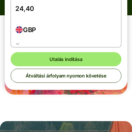
GBP
Utalás indítása
Átváltási árfolyam nyomon követése