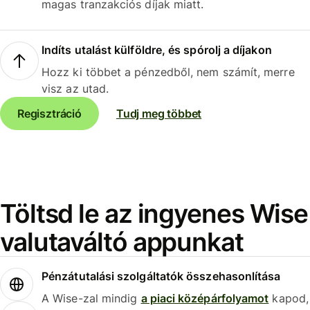
magas tranzakciós díjak miatt.
Indíts utalást külföldre, és spórolj a díjakon
Hozz ki többet a pénzedből, nem számít, merre
visz az utad.
Regisztráció
Tudj meg többet
Töltsd le az ingyenes Wise
valutaváltó appunkat
Pénzátutalási szolgáltatók összehasonlítása
A Wise-zal mindig
a piaci középárfolyamot
kapod,