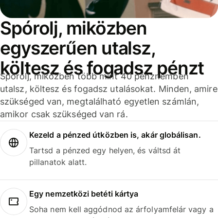
Spórolj, miközben
egyszerűen utalsz,
költesz és fogadsz pénzt
Spórolj, miközben több mint 40 pénznemben
utalsz, költesz és fogadsz utalásokat. Minden, amire
szükséged van, megtalálható egyetlen számlán,
amikor csak szükséged van rá.
Kezeld a pénzed útközben is, akár globálisan.
Tartsd a pénzed egy helyen, és váltsd át
pillanatok alatt.
Egy nemzetközi betéti kártya
Soha nem kell aggódnod az árfolyamfelár vagy a