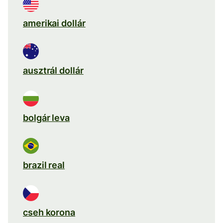
amerikai dollár
ausztrál dollár
bolgár leva
brazil real
cseh korona