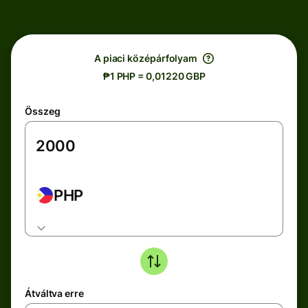
A piaci középárfolyam
₱1 PHP = 0,01220 GBP
Összeg
PHP
Átváltva erre