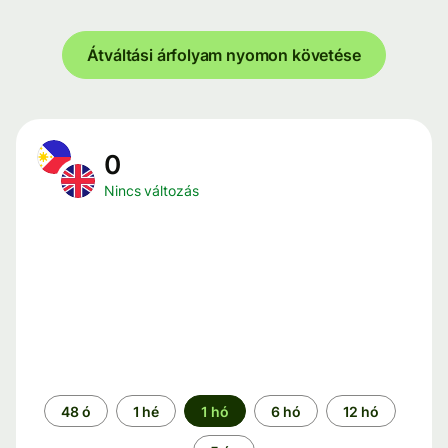
Átváltási árfolyam nyomon követése
0
Nincs változás
Időszak
48 ó
1 hé
1 hó
6 hó
12 hó