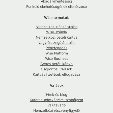
Akadálymentesség
Funkció elérhetőségének ellenőrzése
Wise termékek
Nemzetközi pénzátutalás
Wise-számla
Nemzetközi betéti kártya
Nagy összegű átutalás
Pénzfogadás
Wise Platform
Wise Business
Céges betéti kártya
Csoportos utalások
Kártyás fizetések elfogadása
Források
Hírek és blog
Kutatási adatvédelmi szabályzat
Valutaváltó
Nemzetközi részvényfigyelő