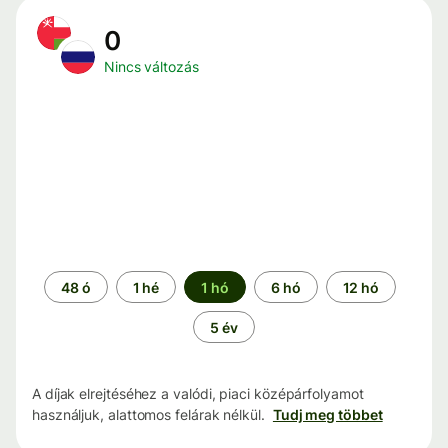
0
Nincs változás
Időszak
48 ó
1 hé
1 hó
6 hó
12 hó
5 év
A díjak elrejtéséhez a valódi, piaci középárfolyamot
használjuk, alattomos felárak nélkül.
Tudj meg többet