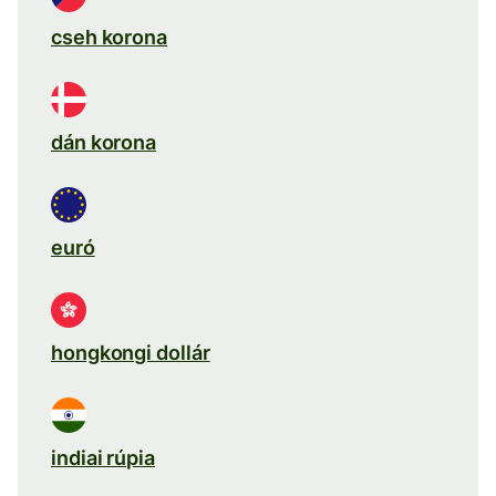
cseh korona
dán korona
euró
hongkongi dollár
indiai rúpia