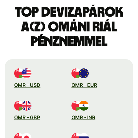
Top devizapárok
a(z) ománi riál
pénznemmel
OMR - USD
OMR - EUR
OMR - GBP
OMR - INR