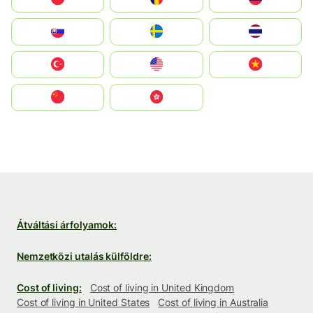
Slovensko
Ruoŧŧa
ไทย
Türkiye
United States
Vietnam
中国
中國香港特別行政區
Átváltási árfolyamok:
Nemzetközi utalás külföldre:
Cost of living:
Cost of living in United Kingdom
Cost of living in United States
Cost of living in Australia