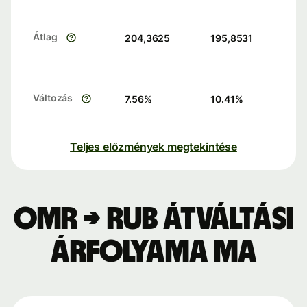
Átlag
204,3625
195,8531
Változás
7.56
%
10.41
%
Teljes előzmények megtekintése
OMR → RUB átváltási
árfolyama ma