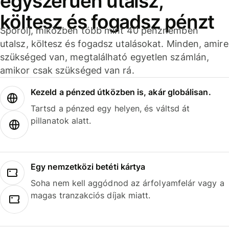
egyszerűen utalsz,
költesz és fogadsz pénzt
Spórolj, miközben több mint 40 pénznemben
utalsz, költesz és fogadsz utalásokat. Minden, amire
szükséged van, megtalálható egyetlen számlán,
amikor csak szükséged van rá.
Kezeld a pénzed útközben is, akár globálisan.
Tartsd a pénzed egy helyen, és váltsd át
pillanatok alatt.
Egy nemzetközi betéti kártya
Soha nem kell aggódnod az árfolyamfelár vagy a
magas tranzakciós díjak miatt.