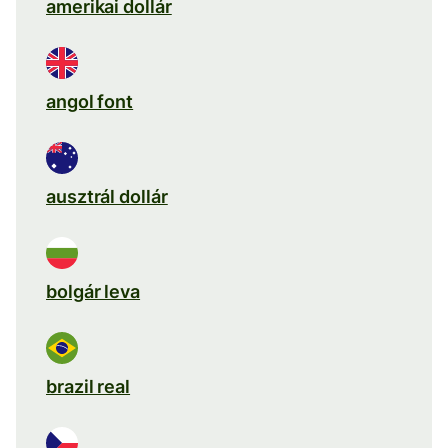
amerikai dollár
angol font
ausztrál dollár
bolgár leva
brazil real