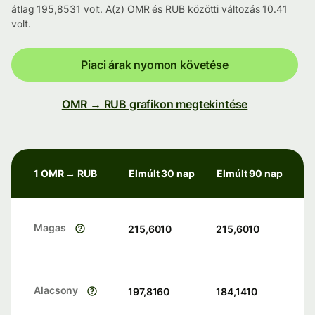
átlag 195,8531 volt. A(z) OMR és RUB közötti változás 10.41
volt.
Piaci árak nyomon követése
OMR → RUB grafikon megtekintése
1 OMR → RUB
Elmúlt 30 nap
Elmúlt 90 nap
Magas
215,6010
215,6010
Alacsony
197,8160
184,1410