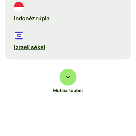
indonéz rúpia
izraeli sékel
Mutass többet