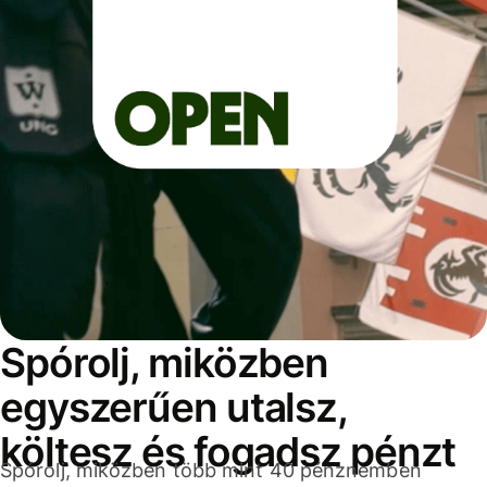
Spórolj, miközben
egyszerűen utalsz,
költesz és fogadsz pénzt
Spórolj, miközben több mint 40 pénznemben