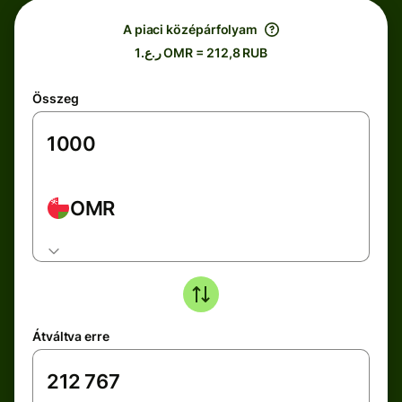
A piaci középárfolyam
ر.ع.1 OMR = 212,8 RUB
Összeg
OMR
Átváltva erre