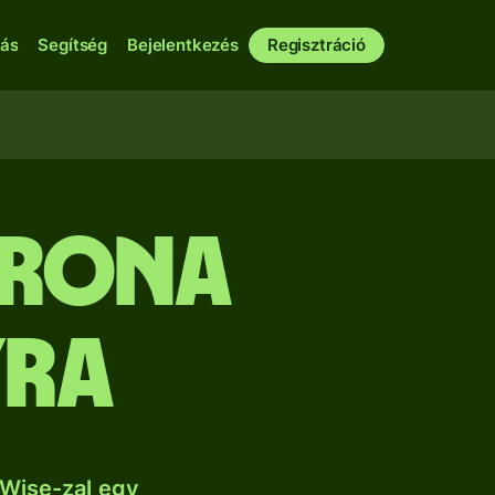
bás
Segítség
Bejelentkezés
Regisztráció
orona
yra
 Wise-zal egy