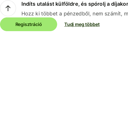
Indíts utalást külföldre, és spórolj a díjako
Hozz ki többet a pénzedből, nem számít, me
Regisztráció
Tudj meg többet