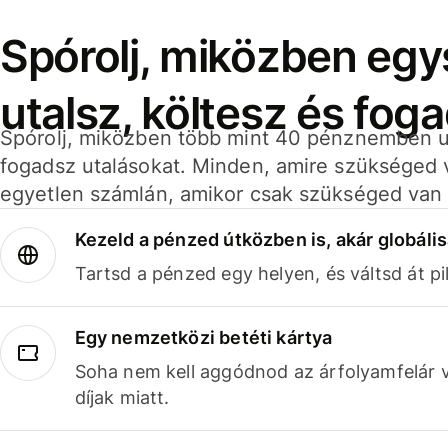
Spórolj, miközben eg
utalsz, költesz és fog
Spórolj, miközben több mint 40 pénznemben ut
fogadsz utalásokat. Minden, amire szükséged 
egyetlen számlán, amikor csak szükséged van 
Kezeld a pénzed útközben is, akár globális
Tartsd a pénzed egy helyen, és váltsd át pil
Egy nemzetközi betéti kártya
Soha nem kell aggódnod az árfolyamfelár 
díjak miatt.