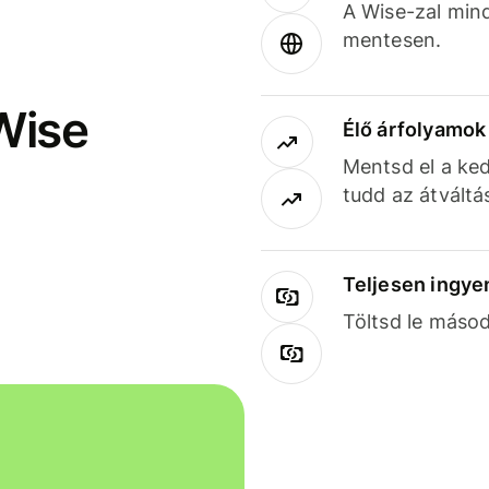
A Wise-zal min
mentesen.
Wise
Élő árfolyamo
Mentsd el a ked
tudd az átváltá
Teljesen ingye
Töltsd le másod