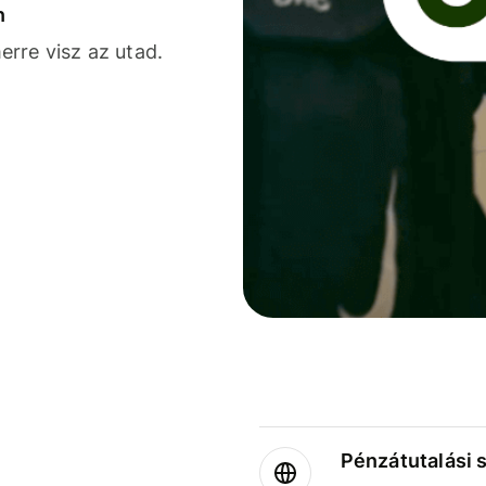
n
rre visz az utad.
Pénzátutalási 