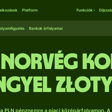
lalkozások
Platform
Funkciók
Díjsza
olyamfigyelés
Bankok árfolyamai
 norvég k
ngyel złot
a PLN pénznemre a piaci középárfolyamon. A