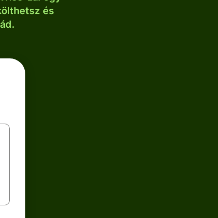
költhetsz és
lád.