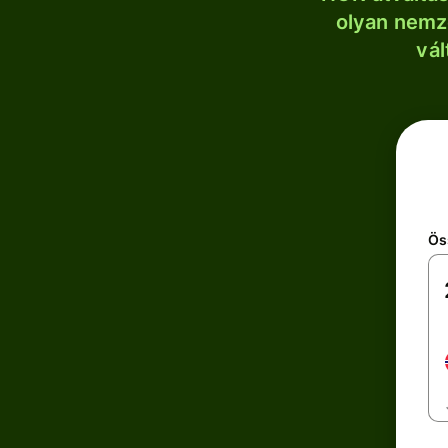
olyan nemze
vál
Ös