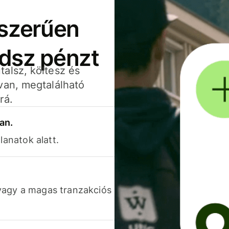
yszerűen
adsz pénzt
alsz, költesz és
van, megtalálható
rá.
an.
lanatok alatt.
vagy a magas tranzakciós