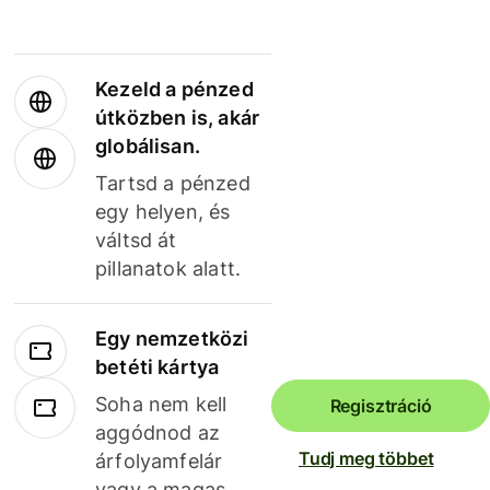
Kezeld a pénzed
útközben is, akár
globálisan.
Tartsd a pénzed
egy helyen, és
váltsd át
pillanatok alatt.
Egy nemzetközi
betéti kártya
Soha nem kell
Regisztráció
aggódnod az
Tudj meg többet
árfolyamfelár
vagy a magas