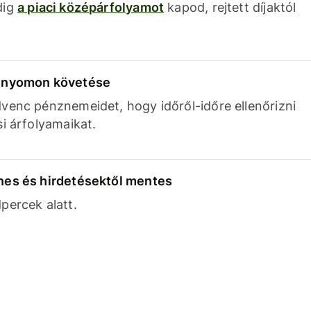
dig
a piaci középárfolyamot
kapod, rejtett díjaktól
k nyomon követése
venc pénznemeidet, hogy időről-időre ellenőrizni
si árfolyamaikat.
nes és hirdetésektől mentes
percek alatt.