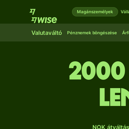
Magánszemélyek
Vál
Valutaváltó
Pénznemek böngészése
Árf
2000
le
NOK átváltás