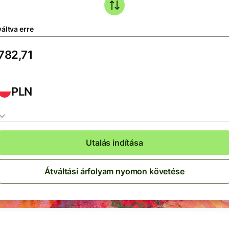
áltva erre
PLN
Utalás indítása
Átváltási árfolyam nyomon követése