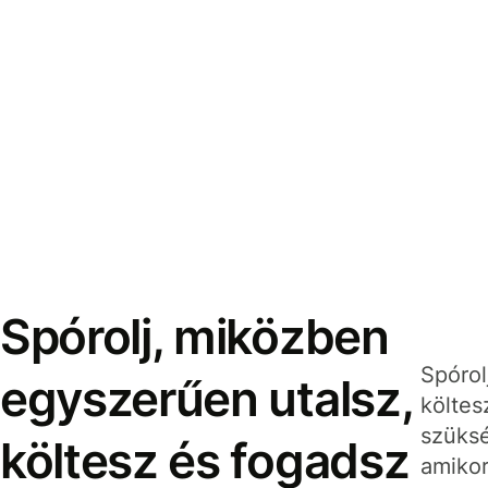
Spórolj, miközben
Spórol
egyszerűen utalsz,
költes
szüksé
költesz és fogadsz
amikor