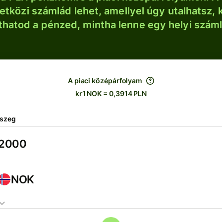
tközi számlád lehet, amellyel úgy utalhatsz, 
thatod a pénzed, mintha lenne egy helyi szám
A piaci középárfolyam
kr1 NOK = 0,3914 PLN
szeg
NOK