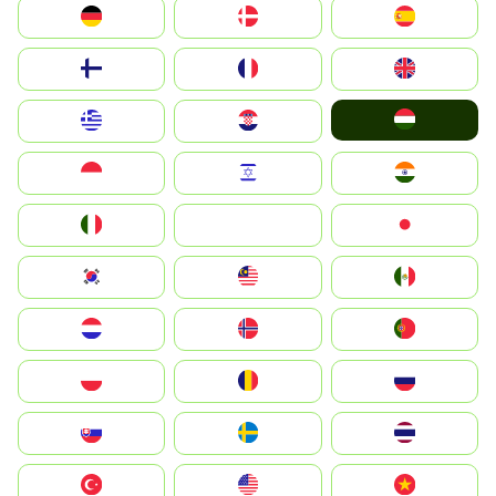
Deutschland
Denmark
España
Suomi
France
United Kingdom
Magyarország
Greece
Hrvatska
Indonesia
Israel
India
Italia
JA
Japan
South Korea
Malay
Mexico
Nederland
Norge
Portugal
Polska
România
Россия
Slovensko
Ruoŧŧa
ไทย
Türkiye
United States
Vietnam