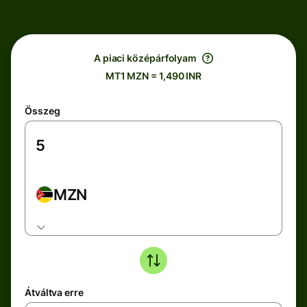
A piaci középárfolyam
MT1 MZN = 1,490 INR
Összeg
MZN
Átváltva erre