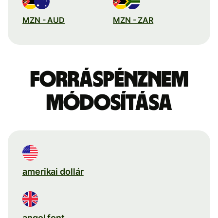
MZN - AUD
MZN - ZAR
Forráspénznem
módosítása
amerikai dollár
angol font