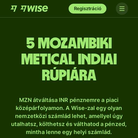
Regisztráció
5 mozambiki
metical indiai
rúpiára
MZN átváltása INR pénznemre a piaci
középárfolyamon. A Wise-zal egy olyan
nemzetközi számlád lehet, amellyel úgy
utalhatsz, költhetsz és válthatod a pénzed,
mintha lenne egy helyi számlád.