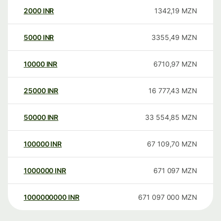
2000
INR
1342,19
MZN
5000
INR
3355,49
MZN
10000
INR
6710,97
MZN
25000
INR
16 777,43
MZN
50000
INR
33 554,85
MZN
100000
INR
67 109,70
MZN
1000000
INR
671 097
MZN
1000000000
INR
671 097 000
MZN