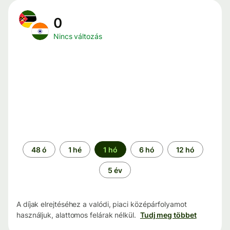
0
Nincs változás
Időszak
48 ó
1 hé
1 hó
6 hó
12 hó
5 év
A díjak elrejtéséhez a valódi, piaci középárfolyamot
használjuk, alattomos felárak nélkül.
Tudj meg többet