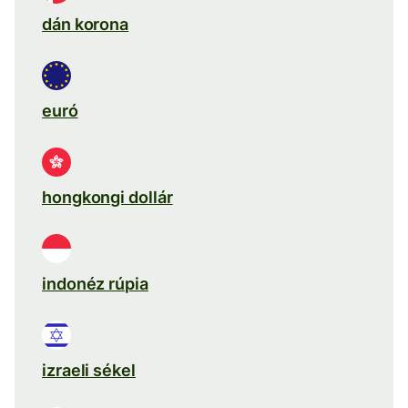
dán korona
euró
hongkongi dollár
indonéz rúpia
izraeli sékel