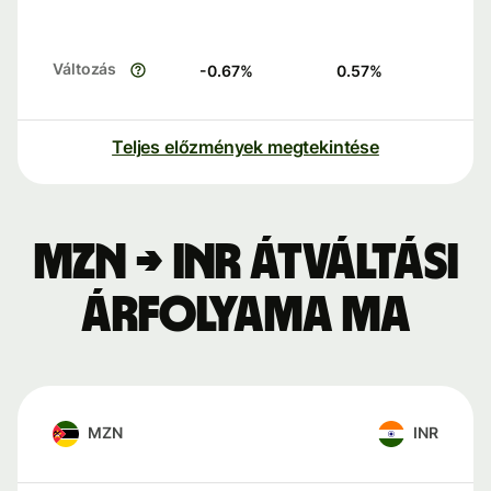
Változás
-0.67
%
0.57
%
Teljes előzmények megtekintése
MZN → INR átváltási
árfolyama ma
MZN
INR