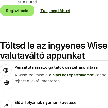
visz az utad.
Regisztráció
Tudj meg többet
Töltsd le az ingyenes Wise
valutaváltó appunkat
Pénzátutalási szolgáltatók összehasonlítása
A Wise-zal mindig
a piaci középárfolyamot
kapod,
rejtett díjaktól mentesen.
Élő árfolyamok nyomon követése