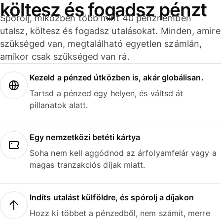
költesz és fogadsz pénzt
Spórolj, miközben több mint 40 pénznemben
utalsz, költesz és fogadsz utalásokat. Minden, amire
szükséged van, megtalálható egyetlen számlán,
amikor csak szükséged van rá.
Kezeld a pénzed útközben is, akár globálisan.
Tartsd a pénzed egy helyen, és váltsd át
pillanatok alatt.
Egy nemzetközi betéti kártya
Soha nem kell aggódnod az árfolyamfelár vagy a
magas tranzakciós díjak miatt.
Indíts utalást külföldre, és spórolj a díjakon
Hozz ki többet a pénzedből, nem számít, merre