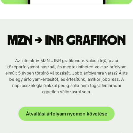
MZN → INR grafikon
Az interaktív MZN→INR grafikonunk valós idejű, piaci
középárfolyamot használ, és megtekintheted vele az árfolyam
elmúlt 5 évben történő változását. Jobb árfolyamra vársz? Állíts
be egy árfolyam-értesítőt, és értesítünk, amikor jobb lesz. A
napi összefoglalóinkkal pedig soha nem fogsz lemaradni
egyetlen változásról sem.
Átváltási árfolyam nyomon követése