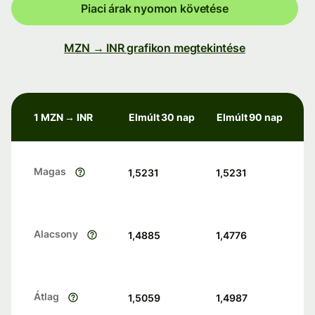
Piaci árak nyomon követése
MZN → INR grafikon megtekintése
1 MZN → INR
Elmúlt 30 nap
Elmúlt 90 nap
Magas
1,5231
1,5231
Alacsony
1,4885
1,4776
Átlag
1,5059
1,4987