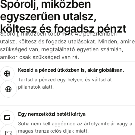
Spórolj, miközben
egyszerűen utalsz,
költesz és fogadsz pénzt
Spórolj, miközben több mint 40 pénznemben
utalsz, költesz és fogadsz utalásokat. Minden, amire
szükséged van, megtalálható egyetlen számlán,
amikor csak szükséged van rá.
Kezeld a pénzed útközben is, akár globálisan.
Tartsd a pénzed egy helyen, és váltsd át
pillanatok alatt.
Egy nemzetközi betéti kártya
Soha nem kell aggódnod az árfolyamfelár vagy a
magas tranzakciós díjak miatt.