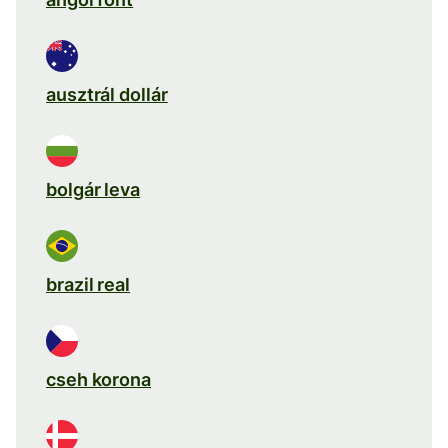
ausztrál dollár
bolgár leva
brazil real
cseh korona