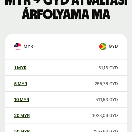
MYR → GYD átváltási
árfolyama ma
MYR
GYD
1
MYR
51,15
GYD
5
MYR
255,76
GYD
10
MYR
511,53
GYD
20
MYR
1023,06
GYD
50
MYR
2557,64
GYD