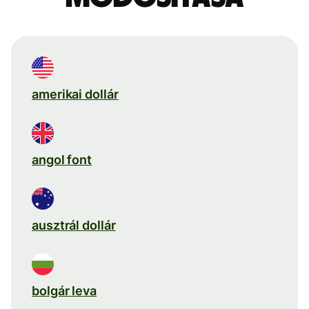
amerikai dollár
angol font
ausztrál dollár
bolgár leva