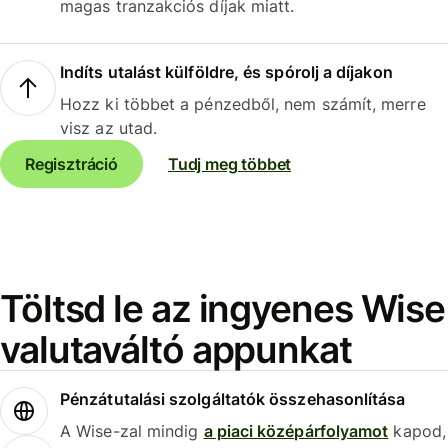
magas tranzakciós díjak miatt.
Indíts utalást külföldre, és spórolj a díjakon
Hozz ki többet a pénzedből, nem számít, merre
visz az utad.
Regisztráció
Tudj meg többet
Töltsd le az ingyenes Wise
valutaváltó appunkat
Pénzátutalási szolgáltatók összehasonlítása
A Wise-zal mindig
a piaci középárfolyamot
kapod,