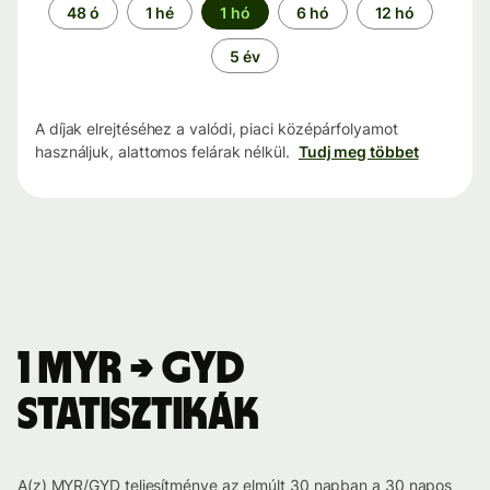
Időszak
48 ó
1 hé
1 hó
6 hó
12 hó
5 év
A díjak elrejtéséhez a valódi, piaci középárfolyamot
használjuk, alattomos felárak nélkül.
Tudj meg többet
1 MYR → GYD
statisztikák
A(z) MYR/GYD teljesítménye az elmúlt 30 napban a 30 napos