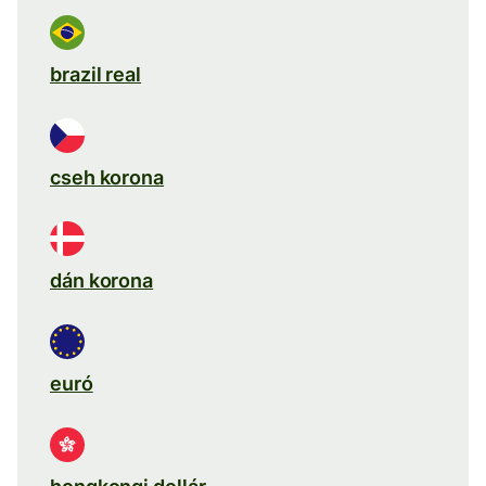
brazil real
cseh korona
dán korona
euró