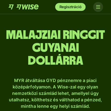
Regisztráció
malajziai ringgit
guyanai
dollárra
MYR átváltása GYD pénznemre a piaci
középárfolyamon. A Wise-zal egy olyan
nemzetközi számlád lehet, amellyel úgy
utalhatsz, költhetsz és válthatod a pénzed,
mintha lenne egy helyi számlád.