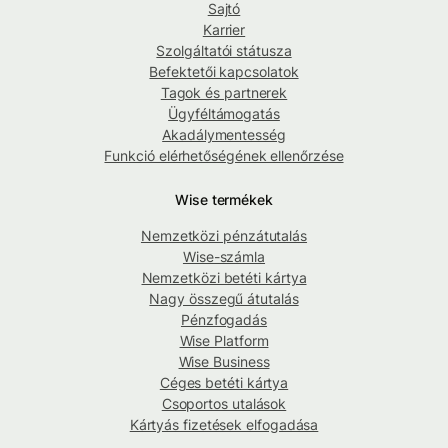
Sajtó
Karrier
Szolgáltatói státusza
Befektetői kapcsolatok
Tagok és partnerek
Ügyféltámogatás
Akadálymentesség
Funkció elérhetőségének ellenőrzése
Wise termékek
Nemzetközi pénzátutalás
Wise-számla
Nemzetközi betéti kártya
Nagy összegű átutalás
Pénzfogadás
Wise Platform
Wise Business
Céges betéti kártya
Csoportos utalások
Kártyás fizetések elfogadása