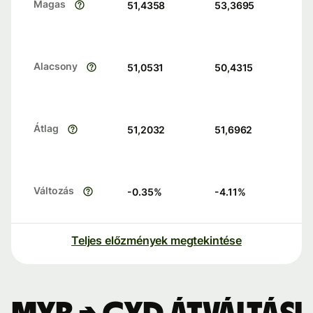
Magas
51,4358
53,3695
Alacsony
51,0531
50,4315
Átlag
51,2032
51,6962
Változás
-0.35
%
-4.11
%
Teljes előzmények megtekintése