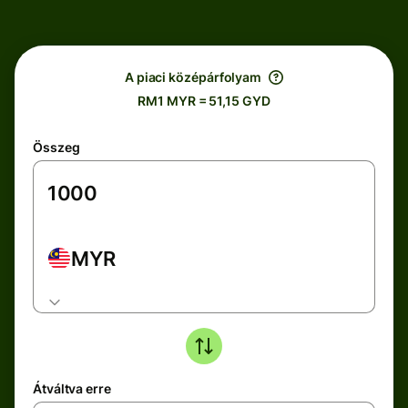
A piaci középárfolyam
RM1 MYR = 51,15 GYD
Összeg
MYR
Átváltva erre