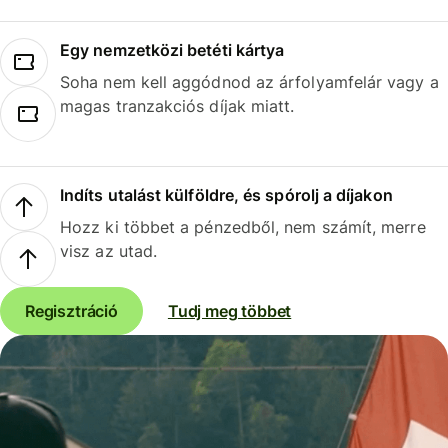
Egy nemzetközi betéti kártya
Soha nem kell aggódnod az árfolyamfelár vagy a
magas tranzakciós díjak miatt.
Indíts utalást külföldre, és spórolj a díjakon
Hozz ki többet a pénzedből, nem számít, merre
visz az utad.
Regisztráció
Tudj meg többet