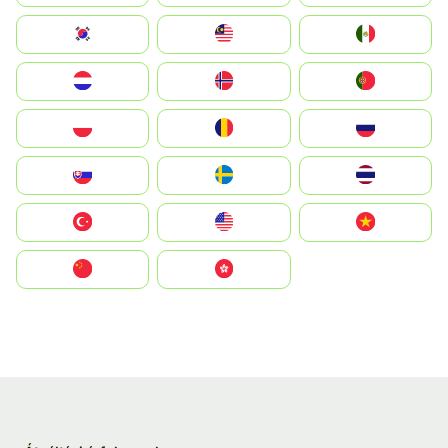
South Korea
Malay
Mexico
Nederland
Norge
Portugal
Polska
România
Россия
Slovensko
Ruoŧŧa
ไทย
Türkiye
United States
Vietnam
中国
中國香港特別行政區