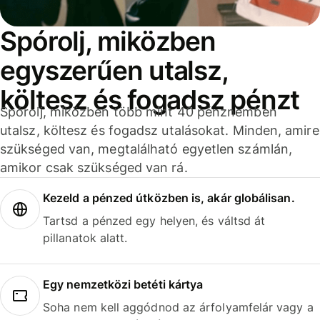
Spórolj, miközben
egyszerűen utalsz,
költesz és fogadsz pénzt
Spórolj, miközben több mint 40 pénznemben
utalsz, költesz és fogadsz utalásokat. Minden, amire
szükséged van, megtalálható egyetlen számlán,
amikor csak szükséged van rá.
Kezeld a pénzed útközben is, akár globálisan.
Tartsd a pénzed egy helyen, és váltsd át
pillanatok alatt.
Egy nemzetközi betéti kártya
Soha nem kell aggódnod az árfolyamfelár vagy a