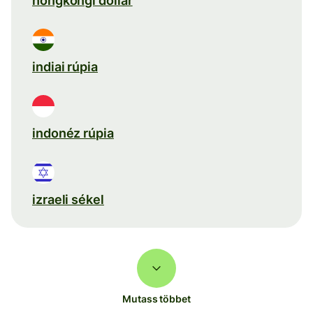
hongkongi dollár
indiai rúpia
indonéz rúpia
izraeli sékel
Mutass többet