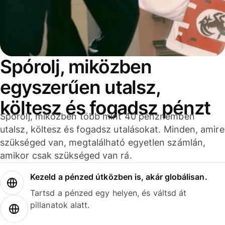
Spórolj, miközben
egyszerűen utalsz,
költesz és fogadsz pénzt
Spórolj, miközben több mint 40 pénznemben
utalsz, költesz és fogadsz utalásokat. Minden, amire
szükséged van, megtalálható egyetlen számlán,
amikor csak szükséged van rá.
Kezeld a pénzed útközben is, akár globálisan.
Tartsd a pénzed egy helyen, és váltsd át
pillanatok alatt.