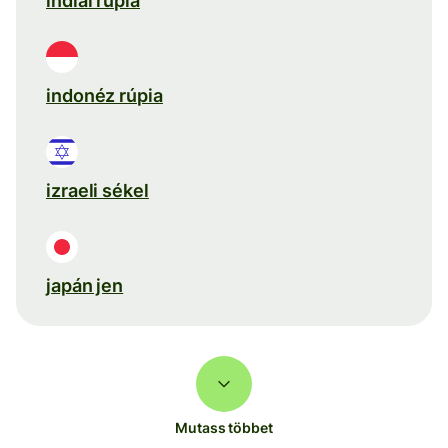
indiai rúpia
indonéz rúpia
izraeli sékel
japán jen
Mutass többet