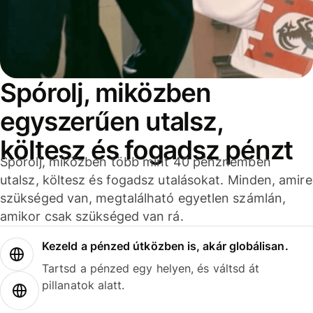
Spórolj, miközben
egyszerűen utalsz,
költesz és fogadsz pénzt
Spórolj, miközben több mint 40 pénznemben
utalsz, költesz és fogadsz utalásokat. Minden, amire
szükséged van, megtalálható egyetlen számlán,
amikor csak szükséged van rá.
Kezeld a pénzed útközben is, akár globálisan.
Tartsd a pénzed egy helyen, és váltsd át
pillanatok alatt.