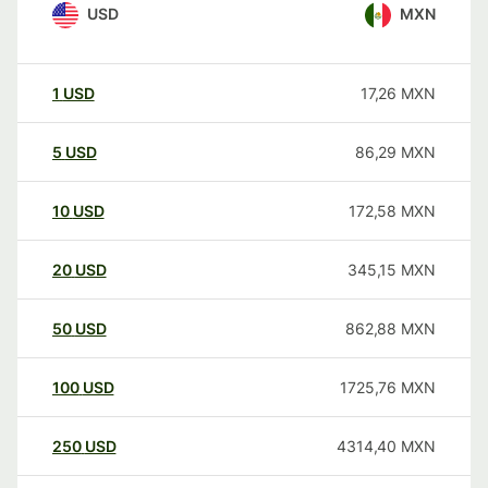
USD
MXN
1
USD
17,26
MXN
5
USD
86,29
MXN
10
USD
172,58
MXN
20
USD
345,15
MXN
50
USD
862,88
MXN
100
USD
1725,76
MXN
250
USD
4314,40
MXN