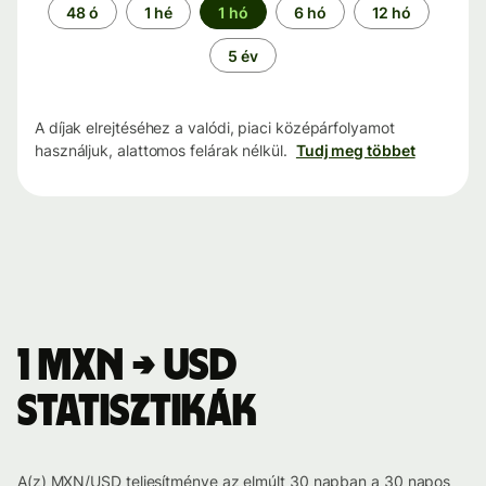
Időszak
48 ó
1 hé
1 hó
6 hó
12 hó
5 év
A díjak elrejtéséhez a valódi, piaci középárfolyamot
használjuk, alattomos felárak nélkül.
Tudj meg többet
1 MXN → USD
statisztikák
A(z) MXN/USD teljesítménye az elmúlt 30 napban a 30 napos