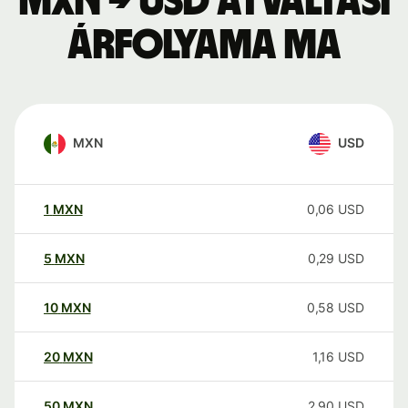
MXN → USD átváltási
árfolyama ma
MXN
USD
1
MXN
0,06
USD
5
MXN
0,29
USD
10
MXN
0,58
USD
20
MXN
1,16
USD
50
MXN
2,90
USD