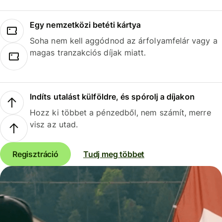
Egy nemzetközi betéti kártya
Soha nem kell aggódnod az árfolyamfelár vagy a
magas tranzakciós díjak miatt.
Indíts utalást külföldre, és spórolj a díjakon
Hozz ki többet a pénzedből, nem számít, merre
visz az utad.
Regisztráció
Tudj meg többet