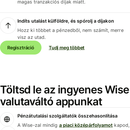
magas tranzakciós díjak miatt.
Indíts utalást külföldre, és spórolj a díjakon
Hozz ki többet a pénzedből, nem számít, merre
visz az utad.
Regisztráció
Tudj meg többet
Töltsd le az ingyenes Wise
valutaváltó appunkat
Pénzátutalási szolgáltatók összehasonlítása
A Wise-zal mindig
a piaci középárfolyamot
kapod,