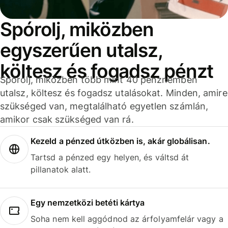
Spórolj, miközben
egyszerűen utalsz,
költesz és fogadsz pénzt
Spórolj, miközben több mint 40 pénznemben
utalsz, költesz és fogadsz utalásokat. Minden, amire
szükséged van, megtalálható egyetlen számlán,
amikor csak szükséged van rá.
Kezeld a pénzed útközben is, akár globálisan.
Tartsd a pénzed egy helyen, és váltsd át
pillanatok alatt.
Egy nemzetközi betéti kártya
Soha nem kell aggódnod az árfolyamfelár vagy a