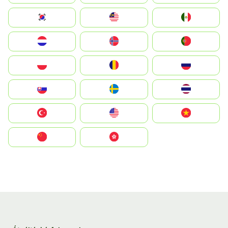
South Korea
Malay
Mexico
Nederland
Norge
Portugal
Polska
România
Россия
Slovensko
Ruoŧŧa
ไทย
Türkiye
United States
Vietnam
中国
中國香港特別行政區