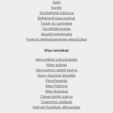
Sajtó
Karrier
Szolgáltatói státusza
Befektetői kapcsolatok
Tagok és partnerek
Ügyféltámogatás
Akadálymentesség
Funkció elérhetőségének ellenőrzése
Wise termékek
Nemzetközi pénzátutalás
Wise-számla
Nemzetközi betéti kártya
Nagy összegű átutalás
Pénzfogadás
Wise Platform
Wise Business
Céges betéti kártya
Csoportos utalások
Kártyás fizetések elfogadása