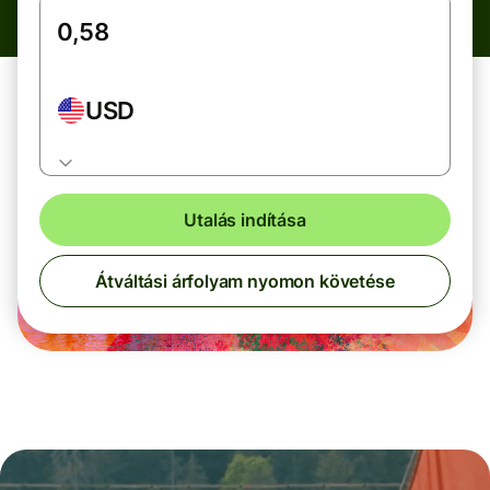
USD
Utalás indítása
Átváltási árfolyam nyomon követése