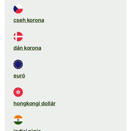
cseh korona
dán korona
euró
hongkongi dollár