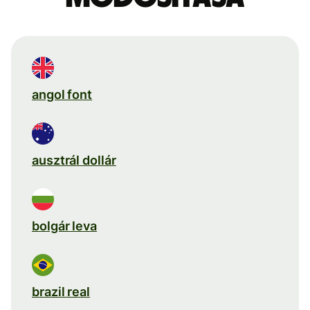
angol font
ausztrál dollár
bolgár leva
brazil real