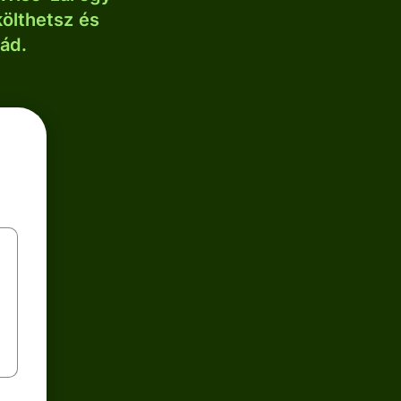
költhetsz és
lád.