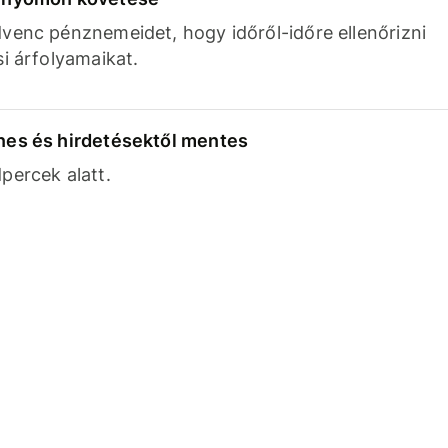
venc pénznemeidet, hogy időről-időre ellenőrizni
si árfolyamaikat.
nes és hirdetésektől mentes
percek alatt.