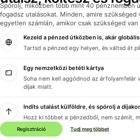
Spórolj, miközben több mint 40 pénznemben ut
fogadsz utalásokat. Minden, amire szükséged 
egyetlen számlán, amikor csak szükséged van 
Kezeld a pénzed útközben is, akár globális
Tartsd a pénzed egy helyen, és váltsd át pil
Egy nemzetközi betéti kártya
Soha nem kell aggódnod az árfolyamfelár 
díjak miatt.
Indíts utalást külföldre, és spórolj a díjako
Hozz ki többet a pénzedből, nem számít, me
Regisztráció
Tudj meg többet