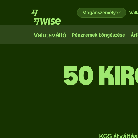
Magánszemélyek
Vál
Valutaváltó
Pénznemek böngészése
Árf
50 ki
KGS átváltás