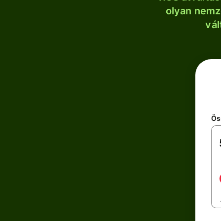
olyan nemze
vál
Ös