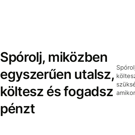
Spórolj, miközben
Spórol
egyszerűen utalsz,
költes
szüksé
költesz és fogadsz
amikor
pénzt