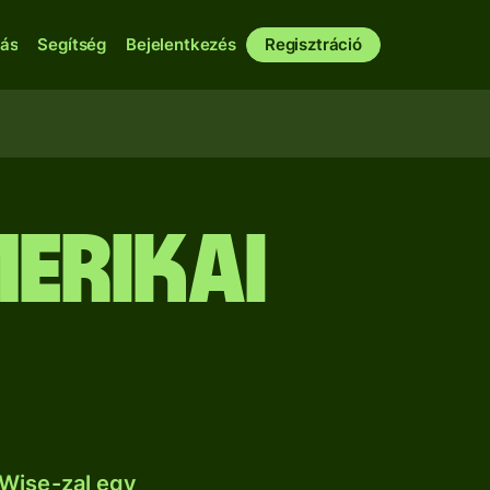
bás
Segítség
Bejelentkezés
Regisztráció
erikai
 Wise-zal egy