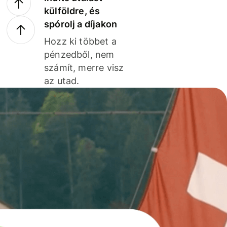
külföldre, és
spórolj a díjakon
Hozz ki többet a
pénzedből, nem
számít, merre visz
az utad.