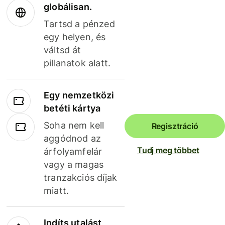
globálisan.
Tartsd a pénzed
egy helyen, és
váltsd át
pillanatok alatt.
Egy nemzetközi
betéti kártya
Soha nem kell
Regisztráció
aggódnod az
Tudj meg többet
árfolyamfelár
vagy a magas
tranzakciós díjak
miatt.
Indíts utalást