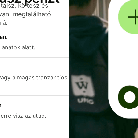
alsz, költesz és
van, megtalálható
rá.
an.
lanatok alatt.
vagy a magas tranzakciós
n
rre visz az utad.