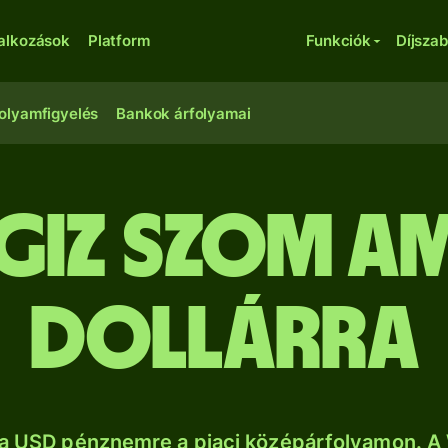
lalkozások
Platform
Funkciók
Díjsza
olyamfigyelés
Bankok árfolyamai
rgiz szom am
dollárra
a USD pénznemre a piaci középárfolyamon. A