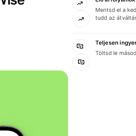
Mentsd el a ked
tudd az átváltá
Teljesen ingye
Töltsd le másod