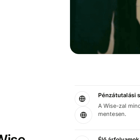
Pénzátutalási 
A Wise-zal min
mentesen.
Wise
Élő árfolyamo