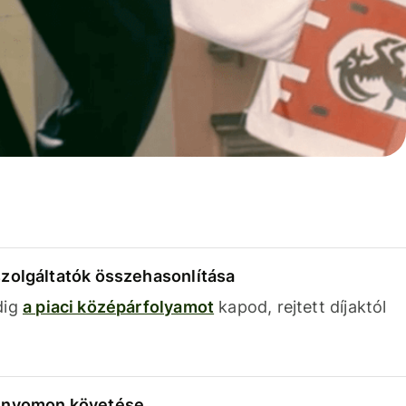
szolgáltatók összehasonlítása
dig
a piaci középárfolyamot
kapod, rejtett díjaktól
k nyomon követése