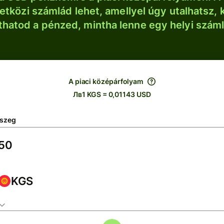
tközi számlád lehet, amellyel úgy utalhatsz, 
thatod a pénzed, mintha lenne egy helyi szám
A piaci középárfolyam
Лв1 KGS = 0,01143 USD
szeg
KGS