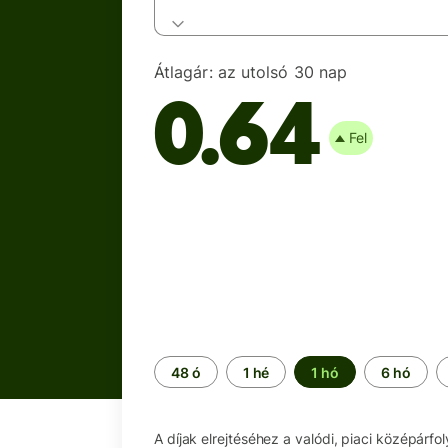
Átlagár:
az utolsó 30 nap
0.64
Fel
Időszak
48 ó
1 hé
1 hó
6 hó
A díjak elrejtéséhez a valódi, piaci középárfo