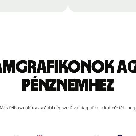
amgrafikonok a(z
pénznemhez
Más felhasználók az alábbi népszerű valutagrafikonokat nézték meg