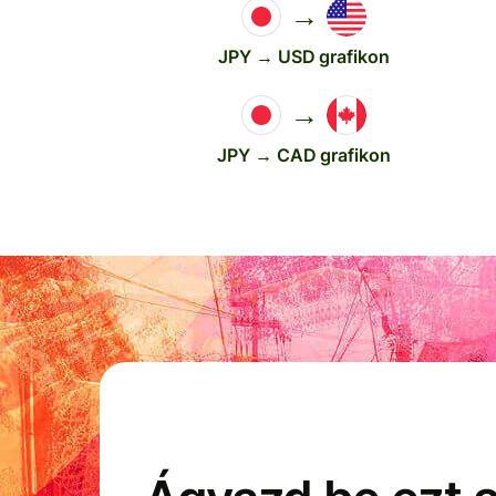
→
JPY → USD grafikon
→
JPY → CAD grafikon