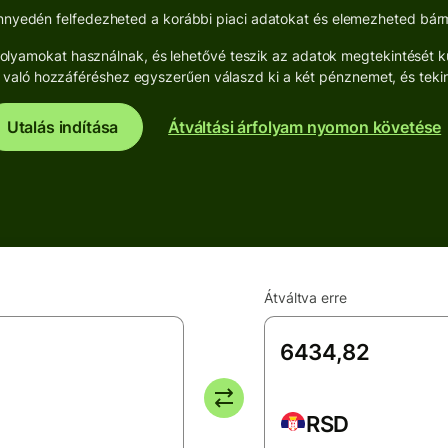
nyedén felfedezheted a korábbi piaci adatokat és elemezheted bárme
 árfolyamokat használnak, és lehetővé teszik az adatok megtekintését
oz való hozzáféréshez egyszerűen válaszd ki a két pénznemet, és teki
Utalás indítása
Átváltási árfolyam nyomon követése
Átváltva erre
RSD