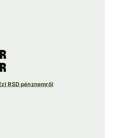
ár
ár
a(z) RSD pénznemről