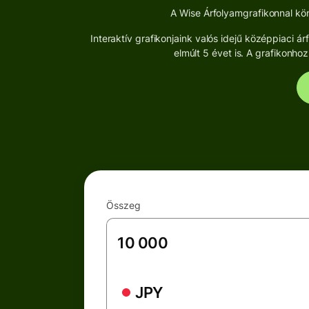
A Wise Árfolyamgrafikonnal kön
Interaktív grafikonjaink valós idejű középpiaci
elmúlt 5 évet is. A grafikonh
Összeg
JPY