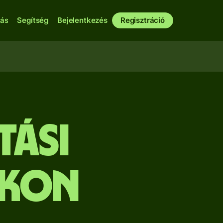
bás
Segítség
Bejelentkezés
Regisztráció
tási
ikon