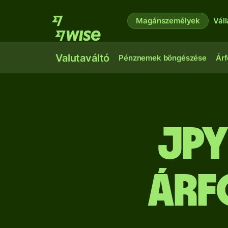
Magánszemélyek
Vál
Valutaváltó
Pénznemek böngészése
Árf
JPY
árf