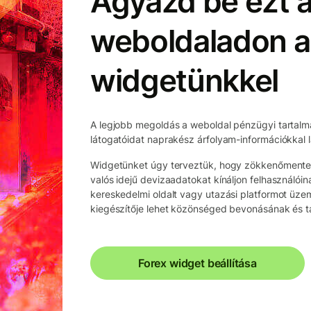
Ágyazd be ezt a
weboldaladon a
widgetünkkel
A legjobb megoldás a weboldal pénzügyi tartalmá
látogatóidat naprakész árfolyam-információkkal l
Widgetünket úgy terveztük, hogy zökkenőmentes
valós idejű devizaadatokat kínáljon felhasználóin
kereskedelmi oldalt vagy utazási platformot üze
kiegészítője lehet közönséged bevonásának és t
Forex widget beállítása