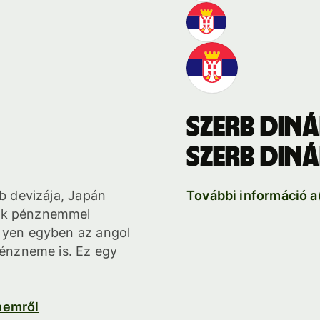
szerb din
szerb din
bb devizája, Japán
További információ 
sik pénznemmel
a yen egyben az angol
pénzneme is. Ez egy
nemről