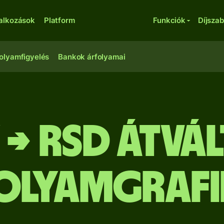
lalkozások
Platform
Funkciók
Díjsza
olyamfigyelés
Bankok árfolyamai
 → RSD Átvál
olyamgraf