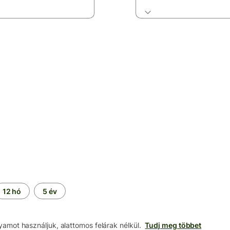
12 hó
5 év
lyamot használjuk, alattomos felárak nélkül.
Tudj meg többet