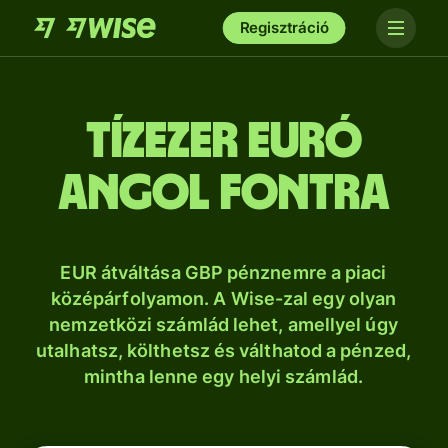
Regisztráció
tíz­ezer euró
angol fontra
EUR átváltása GBP pénznemre a piaci
középárfolyamon. A Wise-zal egy olyan
nemzetközi számlád lehet, amellyel úgy
utalhatsz, költhetsz és válthatod a pénzed,
mintha lenne egy helyi számlád.