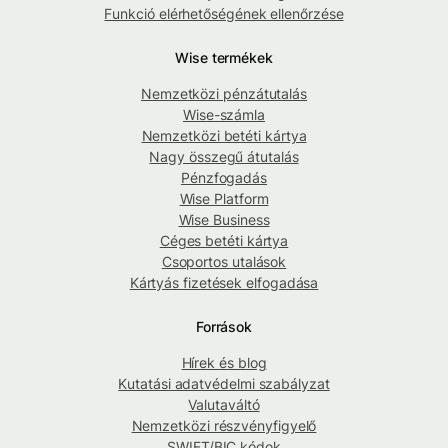
Funkció elérhetőségének ellenőrzése
Wise termékek
Nemzetközi pénzátutalás
Wise-számla
Nemzetközi betéti kártya
Nagy összegű átutalás
Pénzfogadás
Wise Platform
Wise Business
Céges betéti kártya
Csoportos utalások
Kártyás fizetések elfogadása
Források
Hírek és blog
Kutatási adatvédelmi szabályzat
Valutaváltó
Nemzetközi részvényfigyelő
SWIFT/BIC kódok