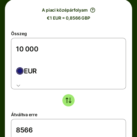
A piaci középárfolyam
€1 EUR = 0,8566 GBP
Összeg
EUR
Átváltva erre