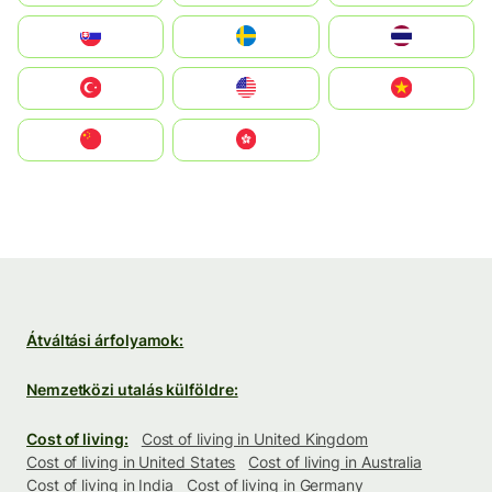
Slovensko
Ruoŧŧa
ไทย
Türkiye
United States
Vietnam
中国
中國香港特別行政區
Átváltási árfolyamok:
Nemzetközi utalás külföldre:
Cost of living:
Cost of living in United Kingdom
Cost of living in United States
Cost of living in Australia
Cost of living in India
Cost of living in Germany