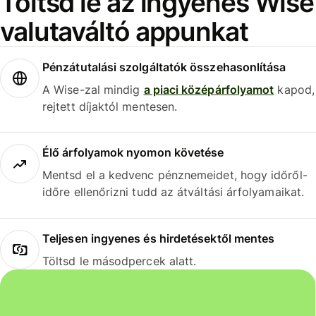
Töltsd le az ingyenes Wise
valutaváltó appunkat
Pénzátutalási szolgáltatók összehasonlítása
A Wise-zal mindig
a piaci középárfolyamot
kapod,
rejtett díjaktól mentesen.
Élő árfolyamok nyomon követése
Mentsd el a kedvenc pénznemeidet, hogy időről-
időre ellenőrizni tudd az átváltási árfolyamaikat.
Teljesen ingyenes és hirdetésektől mentes
Töltsd le másodpercek alatt.