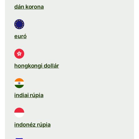
dán korona
euró
hongkongi dollár
indiai rúpia
indonéz rúpia