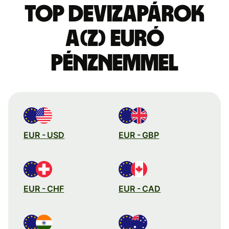
Top devizapárok
a(z) euró
pénznemmel
EUR - USD
EUR - GBP
EUR - CHF
EUR - CAD