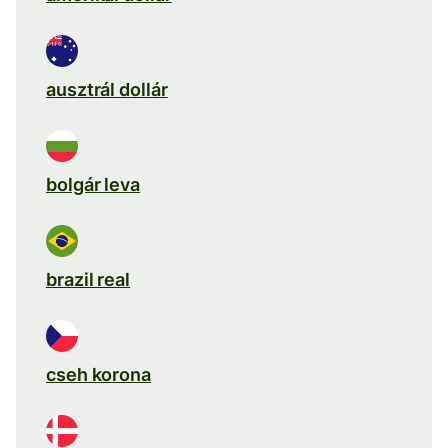
ausztrál dollár
bolgár leva
brazil real
cseh korona