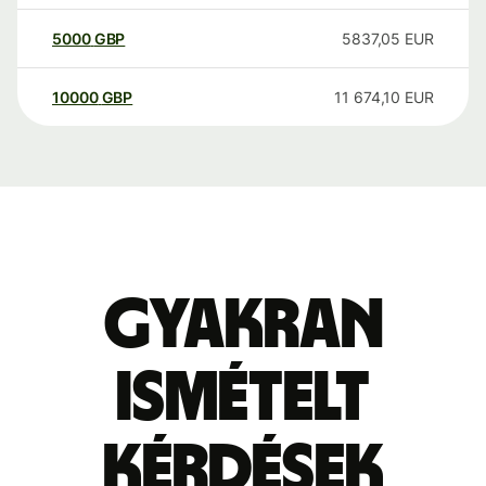
5000
GBP
5837,05
EUR
10000
GBP
11 674,10
EUR
Gyakran
ismételt
kérdések