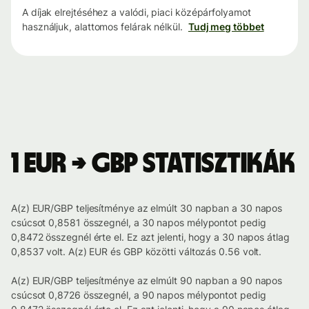
A díjak elrejtéséhez a valódi, piaci középárfolyamot
használjuk, alattomos felárak nélkül.
Tudj meg többet
1 EUR → GBP statisztikák
A(z) EUR/GBP teljesítménye az elmúlt 30 napban a 30 napos
csúcsot 0,8581 összegnél, a 30 napos mélypontot pedig
0,8472 összegnél érte el. Ez azt jelenti, hogy a 30 napos átlag
0,8537 volt. A(z) EUR és GBP közötti változás 0.56 volt.
A(z) EUR/GBP teljesítménye az elmúlt 90 napban a 90 napos
csúcsot 0,8726 összegnél, a 90 napos mélypontot pedig