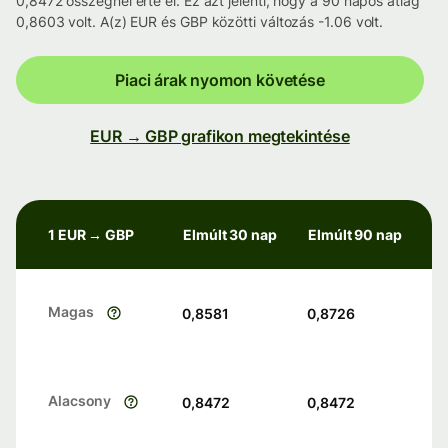
0,8472 összegnél érte el. Ez azt jelenti, hogy a 90 napos átlag
0,8603 volt. A(z) EUR és GBP közötti változás -1.06 volt.
Piaci árak nyomon követése
EUR → GBP grafikon megtekintése
1 EUR → GBP
Elmúlt 30 nap
Elmúlt 90 nap
Magas
0,8581
0,8726
Alacsony
0,8472
0,8472