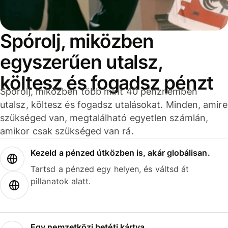
Spórolj, miközben
egyszerűen utalsz,
költesz és fogadsz pénzt
Spórolj, miközben több mint 40 pénznemben
utalsz, költesz és fogadsz utalásokat. Minden, amire
szükséged van, megtalálható egyetlen számlán,
amikor csak szükséged van rá.
Kezeld a pénzed útközben is, akár globálisan.
Tartsd a pénzed egy helyen, és váltsd át
pillanatok alatt.
Egy nemzetközi betéti kártya