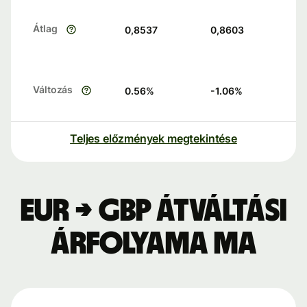
Átlag
0,8537
0,8603
Változás
0.56
%
-1.06
%
Teljes előzmények megtekintése
EUR → GBP átváltási
árfolyama ma