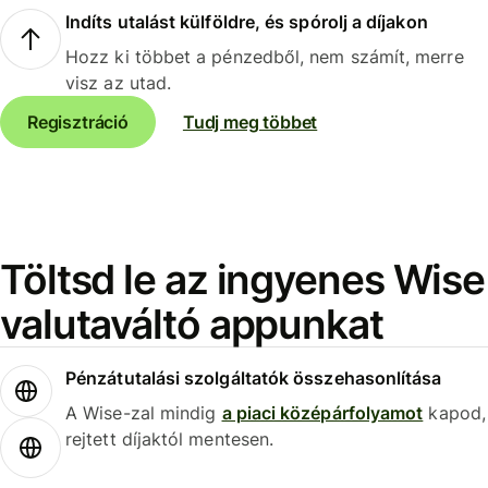
Indíts utalást külföldre, és spórolj a díjakon
Hozz ki többet a pénzedből, nem számít, merre
visz az utad.
Regisztráció
Tudj meg többet
Töltsd le az ingyenes Wise
valutaváltó appunkat
Pénzátutalási szolgáltatók összehasonlítása
A Wise-zal mindig
a piaci középárfolyamot
kapod,
rejtett díjaktól mentesen.