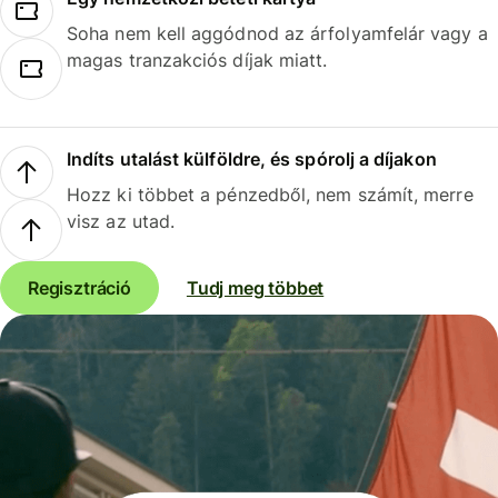
Soha nem kell aggódnod az árfolyamfelár vagy a
magas tranzakciós díjak miatt.
Indíts utalást külföldre, és spórolj a díjakon
Hozz ki többet a pénzedből, nem számít, merre
visz az utad.
Regisztráció
Tudj meg többet