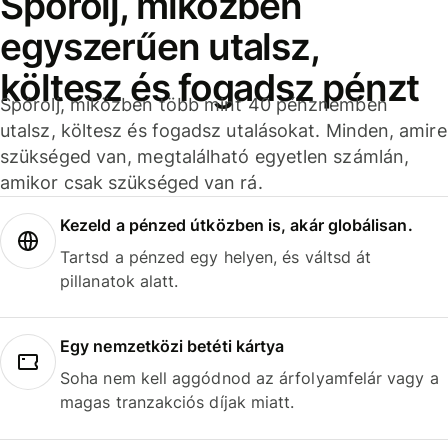
Spórolj, miközben
egyszerűen utalsz,
költesz és fogadsz pénzt
Spórolj, miközben több mint 40 pénznemben
utalsz, költesz és fogadsz utalásokat. Minden, amire
szükséged van, megtalálható egyetlen számlán,
amikor csak szükséged van rá.
Kezeld a pénzed útközben is, akár globálisan.
Tartsd a pénzed egy helyen, és váltsd át
pillanatok alatt.
Egy nemzetközi betéti kártya
Soha nem kell aggódnod az árfolyamfelár vagy a
magas tranzakciós díjak miatt.