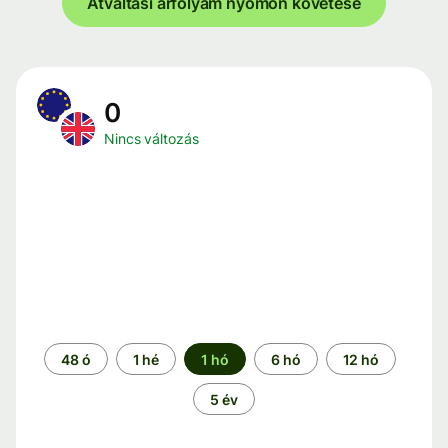
Átváltási árfolyam nyomon követése
0
Nincs változás
Időszak
48 ó
1 hé
1 hó
6 hó
12 hó
5 év