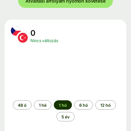
Átváltási árfolyam nyomon követése
0
Nincs változás
Időszak
48 ó
1 hé
1 hó
6 hó
12 hó
5 év