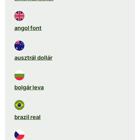
angol font
ausztrál dollár
bolgár leva
brazil real