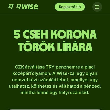
Regisztráció
5 cseh korona
török lírára
CZK átváltása TRY pénznemre a piaci
középárfolyamon. A Wise-zal egy olyan
nemzetközi számlád lehet, amellyel úgy
utalhatsz, költhetsz és válthatod a pénzed,
mintha lenne egy helyi számlád.