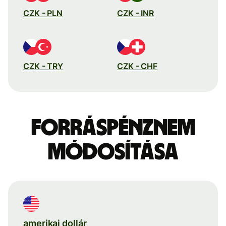
CZK - PLN
CZK - INR
CZK - TRY
CZK - CHF
Forráspénznem
módosítása
amerikai dollár