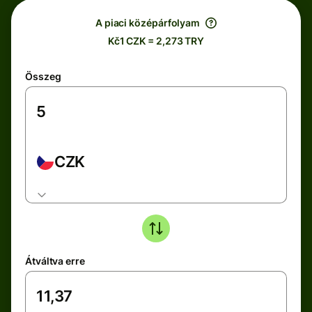
A piaci középárfolyam
Kč1 CZK = 2,273 TRY
Összeg
CZK
Átváltva erre