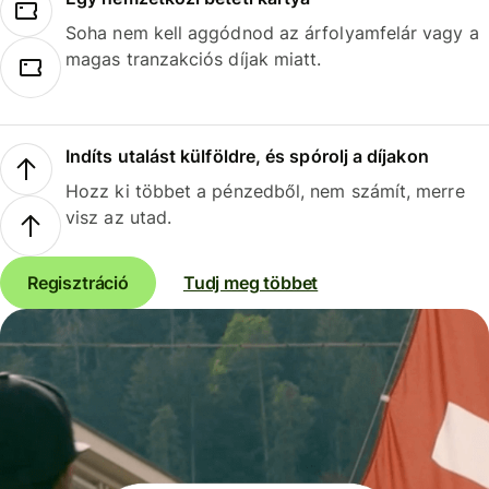
Soha nem kell aggódnod az árfolyamfelár vagy a
magas tranzakciós díjak miatt.
Indíts utalást külföldre, és spórolj a díjakon
Hozz ki többet a pénzedből, nem számít, merre
visz az utad.
Regisztráció
Tudj meg többet