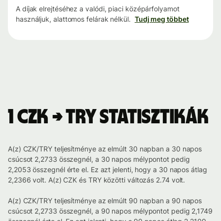
A díjak elrejtéséhez a valódi, piaci középárfolyamot
használjuk, alattomos felárak nélkül.
Tudj meg többet
1 CZK → TRY statisztikák
A(z) CZK/TRY teljesítménye az elmúlt 30 napban a 30 napos
csúcsot 2,2733 összegnél, a 30 napos mélypontot pedig
2,2053 összegnél érte el. Ez azt jelenti, hogy a 30 napos átlag
2,2366 volt. A(z) CZK és TRY közötti változás 2.74 volt.
A(z) CZK/TRY teljesítménye az elmúlt 90 napban a 90 napos
csúcsot 2,2733 összegnél, a 90 napos mélypontot pedig 2,1749