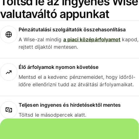
Töltsd le az ingyenes Wise
valutaváltó appunkat
Pénzátutalási szolgáltatók összehasonlítása
A Wise-zal mindig
a piaci középárfolyamot
kapod,
rejtett díjaktól mentesen.
Élő árfolyamok nyomon követése
Mentsd el a kedvenc pénznemeidet, hogy időről-
időre ellenőrizni tudd az átváltási árfolyamaikat.
Teljesen ingyenes és hirdetésektől mentes
Töltsd le másodpercek alatt.