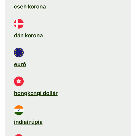
cseh korona
dán korona
euró
hongkongi dollár
indiai rúpia