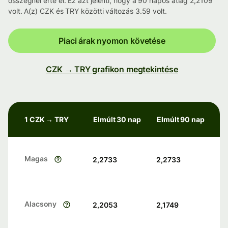
összegnél érte el. Ez azt jelenti, hogy a 90 napos átlag 2,2109
volt. A(z) CZK és TRY közötti változás 3.59 volt.
Piaci árak nyomon követése
CZK → TRY grafikon megtekintése
1 CZK → TRY
Elmúlt 30 nap
Elmúlt 90 nap
Magas
2,2733
2,2733
Alacsony
2,2053
2,1749