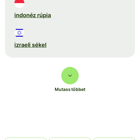
indonéz rúpia
izraeli sékel
Mutass többet