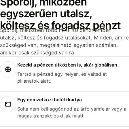
Spórolj, miközben
egyszerűen utalsz,
költesz és fogadsz pénzt
Spórolj, miközben több mint 40 pénznemben
utalsz, költesz és fogadsz utalásokat. Minden, amire
szükséged van, megtalálható egyetlen számlán,
amikor csak szükséged van rá.
Kezeld a pénzed útközben is, akár globálisan.
Tartsd a pénzed egy helyen, és váltsd át
pillanatok alatt.
Egy nemzetközi betéti kártya
Soha nem kell aggódnod az árfolyamfelár vagy a
magas tranzakciós díjak miatt.