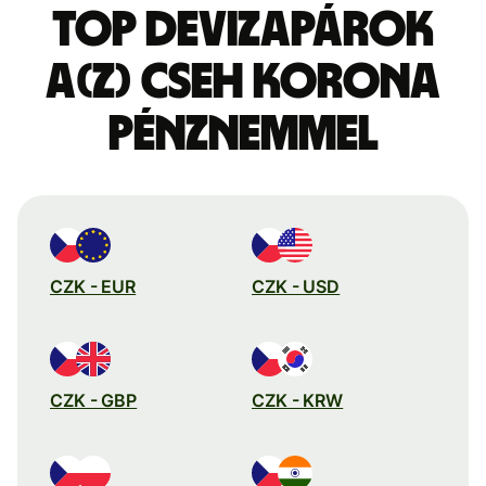
Top devizapárok
a(z) cseh korona
pénznemmel
CZK - EUR
CZK - USD
CZK - GBP
CZK - KRW