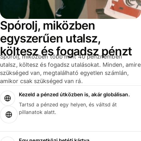
Spórolj, miközben
egyszerűen utalsz,
költesz és fogadsz pénzt
Spórolj, miközben több mint 40 pénznemben
utalsz, költesz és fogadsz utalásokat. Minden, amire
szükséged van, megtalálható egyetlen számlán,
amikor csak szükséged van rá.
Kezeld a pénzed útközben is, akár globálisan.
Tartsd a pénzed egy helyen, és váltsd át
pillanatok alatt.
Egy nemzetközi betéti kártya