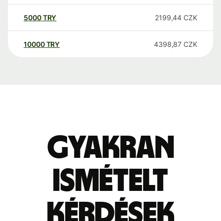
5000
TRY
2199,44
CZK
10000
TRY
4398,87
CZK
Gyakran
ismételt
kérdések