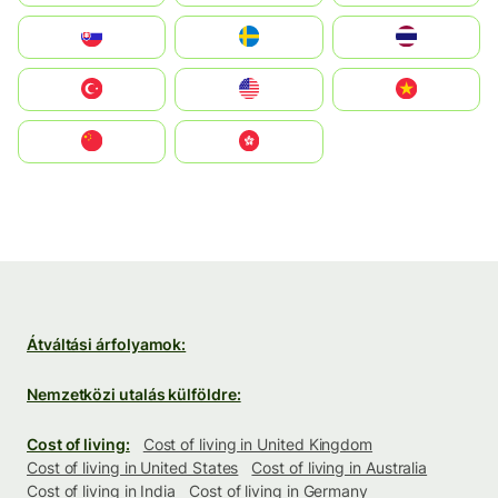
Slovensko
Ruoŧŧa
ไทย
Türkiye
United States
Vietnam
中国
中國香港特別行政區
Átváltási árfolyamok:
Nemzetközi utalás külföldre:
Cost of living:
Cost of living in United Kingdom
Cost of living in United States
Cost of living in Australia
Cost of living in India
Cost of living in Germany