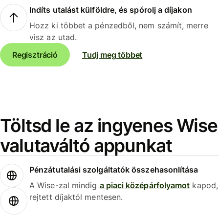
Indíts utalást külföldre, és spórolj a díjakon
Hozz ki többet a pénzedből, nem számít, merre
visz az utad.
Regisztráció
Tudj meg többet
Töltsd le az ingyenes Wise
valutaváltó appunkat
Pénzátutalási szolgáltatók összehasonlítása
A Wise-zal mindig
a piaci középárfolyamot
kapod,
rejtett díjaktól mentesen.