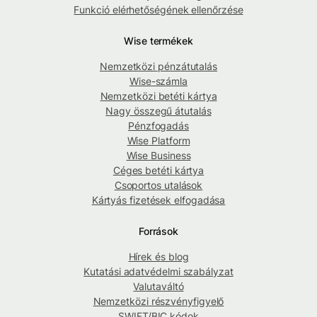
Funkció elérhetőségének ellenőrzése
Wise termékek
Nemzetközi pénzátutalás
Wise-számla
Nemzetközi betéti kártya
Nagy összegű átutalás
Pénzfogadás
Wise Platform
Wise Business
Céges betéti kártya
Csoportos utalások
Kártyás fizetések elfogadása
Források
Hírek és blog
Kutatási adatvédelmi szabályzat
Valutaváltó
Nemzetközi részvényfigyelő
SWIFT/BIC kódok