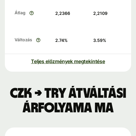
Átlag
2,2366
2,2109
Változás
2.74
%
3.59
%
Teljes előzmények megtekintése
CZK → TRY átváltási
árfolyama ma