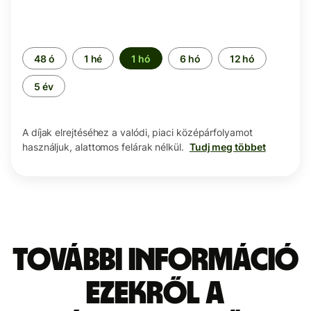
Időszak
48 ó
1 hé
1 hó
6 hó
12 hó
5 év
A díjak elrejtéséhez a valódi, piaci középárfolyamot
használjuk, alattomos felárak nélkül.
Tudj meg többet
További információ
ezekről a