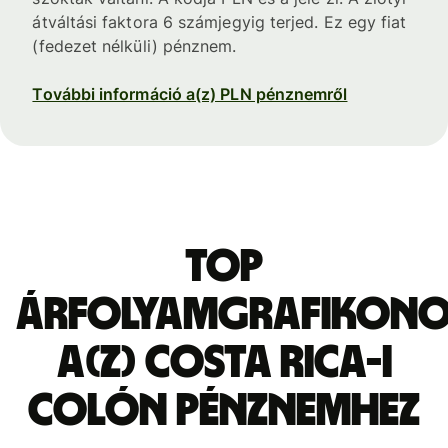
átváltási faktora 6 számjegyig terjed. Ez egy fiat
(fedezet nélküli) pénznem.
További információ a(z) PLN pénznemről
Top
árfolyamgrafikon
a(z) Costa Rica-i
colón pénznemhez