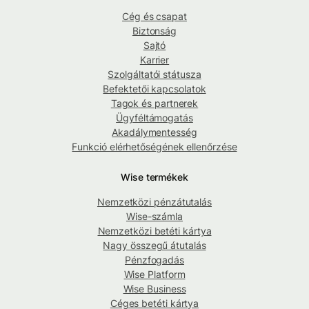
Cég és csapat
Biztonság
Sajtó
Karrier
Szolgáltatói státusza
Befektetői kapcsolatok
Tagok és partnerek
Ügyféltámogatás
Akadálymentesség
Funkció elérhetőségének ellenőrzése
Wise termékek
Nemzetközi pénzátutalás
Wise-számla
Nemzetközi betéti kártya
Nagy összegű átutalás
Pénzfogadás
Wise Platform
Wise Business
Céges betéti kártya