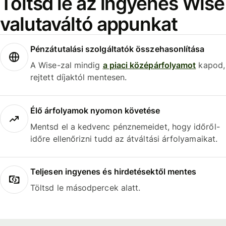
Töltsd le az ingyenes Wise
valutaváltó appunkat
Pénzátutalási szolgáltatók összehasonlítása
A Wise-zal mindig
a piaci középárfolyamot
kapod,
rejtett díjaktól mentesen.
Élő árfolyamok nyomon követése
Mentsd el a kedvenc pénznemeidet, hogy időről-
időre ellenőrizni tudd az átváltási árfolyamaikat.
Teljesen ingyenes és hirdetésektől mentes
Töltsd le másodpercek alatt.