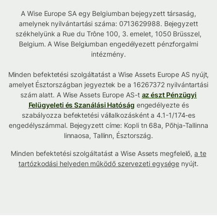
A Wise Europe SA egy Belgiumban bejegyzett társaság,
amelynek nyilvántartási száma: 0713629988. Bejegyzett
székhelyünk a Rue du Trône 100, 3. emelet, 1050 Brüsszel,
Belgium. A Wise Belgiumban engedélyezett pénzforgalmi
intézmény.
Minden befektetési szolgáltatást a Wise Assets Europe AS nyújt,
amelyet Észtországban jegyeztek be a 16267372 nyilvántartási
szám alatt. A Wise Assets Europe AS-t
az észt Pénzügyi
Felügyeleti és Szanálási Hatóság
engedélyezte és
szabályozza befektetési vállalkozásként a 4.1-1/174-es
engedélyszámmal. Bejegyzett címe: Kopli tn 68a, Põhja-Tallinna
linnaosa, Tallinn, Észtország.
Minden befektetési szolgáltatást a Wise Assets megfelelő,
a te
tartózkodási helyeden működő szervezeti egysége
nyújt.