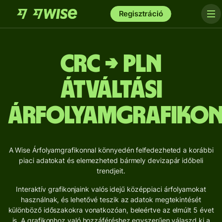
Regisztráció
CRC → PLN
Átváltási
árfolyamgrafiko
A Wise Árfolyamgrafikonnal könnyedén felfedezheted a korábbi
piaci adatokat és elemezheted bármely devizapár időbeli
trendjeit.
Interaktív grafikonjaink valós idejű középpiaci árfolyamokat
használnak, és lehetővé teszik az adatok megtekintését
különböző időszakokra vonatkozóan, beleértve az elmúlt 5 évet
is. A grafikonhoz való hozzáféréshez egyszerűen válaszd ki a