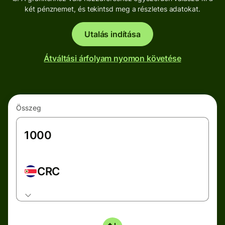
két pénznemet, és tekintsd meg a részletes adatokat.
Utalás indítása
Átváltási árfolyam nyomon követése
Összeg
CRC