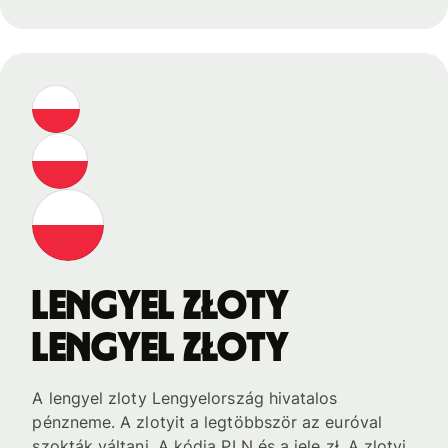
lengyel złoty
lengyel złoty
A lengyel zloty Lengyelország hivatalos
pénzneme. A zlotyit a legtöbbször az euróval
szokták váltani. A kódja PLN és a jele zł. A zlotyi