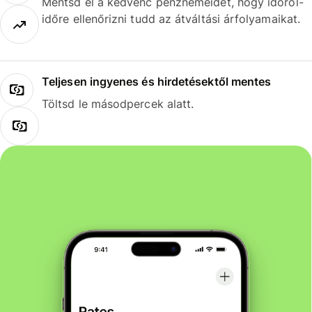
Mentsd el a kedvenc pénznemeidet, hogy időről-
időre ellenőrizni tudd az átváltási árfolyamaikat.
Teljesen ingyenes és hirdetésektől mentes
Töltsd le másodpercek alatt.