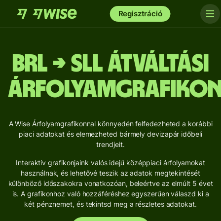
Regisztráció
BRL → SLL Átváltási
árfolyamgrafiko
A Wise Árfolyamgrafikonnal könnyedén felfedezheted a korábbi
piaci adatokat és elemezheted bármely devizapár időbeli
trendjeit.
Interaktív grafikonjaink valós idejű középpiaci árfolyamokat
használnak, és lehetővé teszik az adatok megtekintését
különböző időszakokra vonatkozóan, beleértve az elmúlt 5 évet
is. A grafikonhoz való hozzáféréshez egyszerűen válaszd ki a
két pénznemet, és tekintsd meg a részletes adatokat.