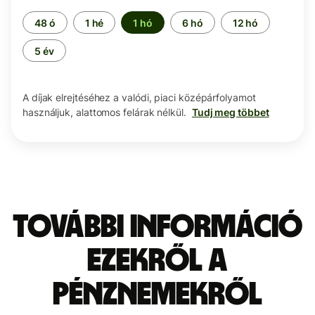
Időszak
48 ó
1 hé
1 hó
6 hó
12 hó
5 év
A díjak elrejtéséhez a valódi, piaci középárfolyamot
használjuk, alattomos felárak nélkül.
Tudj meg többet
További információ
ezekről a
pénznemekről