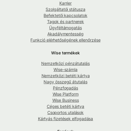
Karrier
Szolgáltatói státusza
Befektetői kapcsolatok
Tagok és partnerek
Ügyféltámogatás
Akadálymentesség
Funkció elérhetőségének ellenőrzése
Wise termékek
Nemzetközi pénzátutalás
Wise-számla
Nemzetközi betéti kártya
Nagy összegű átutalás
Pénzfogadás
Wise Platform
Wise Business
Céges betéti kártya
Csoportos utalások
Kártyás fizetések elfogadása