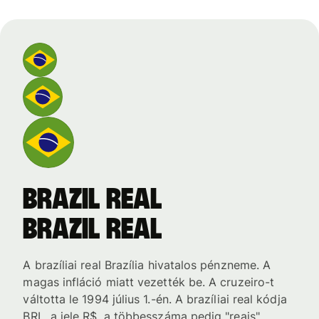
brazil real
brazil real
A brazíliai real Brazília hivatalos pénzneme. A
magas infláció miatt vezették be. A cruzeiro-t
váltotta le 1994 július 1.-én. A brazíliai real kódja
BRL, a jele R$, a többesszáma pedig "reais".