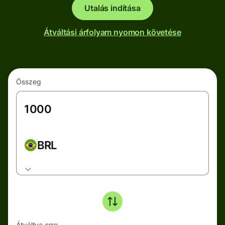
Utalás indítása
Átváltási árfolyam nyomon követése
Összeg
BRL
Átváltva erre