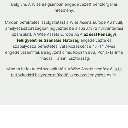
Belgium. A Wise Belgiumban engedélyezett pénzforgalmi
intézmény.
Minden befektetési szolgáltatást a Wise Assets Europe AS nyújt,
amelyet Észtországban jegyeztek be a 16267372 nyilvántartási
szám alatt. A Wise Assets Europe AS-t
az észt Pénzügyi
Felügyeleti és Szanálási Hatóság
engedélyezte és
szabályozza befektetési vállalkozásként a 4.1-1/174-es
engedélyszámmal. Bejegyzett címe: Kopli tn 68a, Põhja-Tallinna
linnaosa, Tallinn, Észtország.
Minden befektetési szolgáltatást a Wise Assets megfelelő,
a te
tartózkodási helyeden működő szervezeti egysége
nyújt.