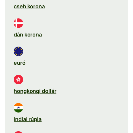
cseh korona
dán korona
euró
hongkongi dollár
indiai rúpia