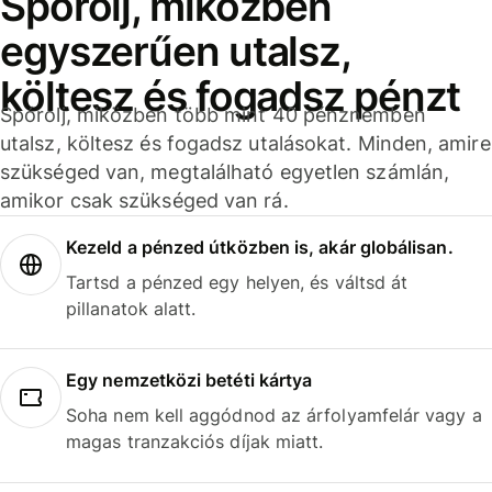
Spórolj, miközben
egyszerűen utalsz,
költesz és fogadsz pénzt
Spórolj, miközben több mint 40 pénznemben
utalsz, költesz és fogadsz utalásokat. Minden, amire
szükséged van, megtalálható egyetlen számlán,
amikor csak szükséged van rá.
Kezeld a pénzed útközben is, akár globálisan.
Tartsd a pénzed egy helyen, és váltsd át
pillanatok alatt.
Egy nemzetközi betéti kártya
Soha nem kell aggódnod az árfolyamfelár vagy a
magas tranzakciós díjak miatt.