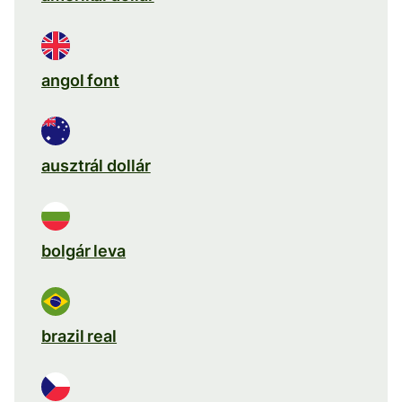
angol font
ausztrál dollár
bolgár leva
brazil real