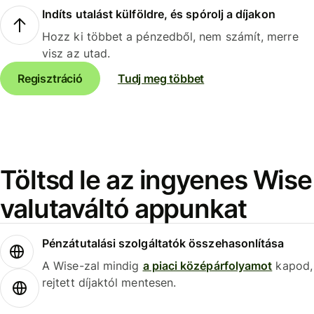
Indíts utalást külföldre, és spórolj a díjakon
Hozz ki többet a pénzedből, nem számít, merre
visz az utad.
Regisztráció
Tudj meg többet
Töltsd le az ingyenes Wise
valutaváltó appunkat
Pénzátutalási szolgáltatók összehasonlítása
A Wise-zal mindig
a piaci középárfolyamot
kapod,
rejtett díjaktól mentesen.