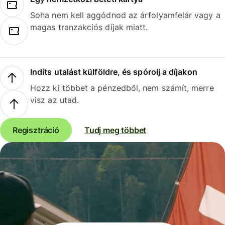
Soha nem kell aggódnod az árfolyamfelár vagy a
magas tranzakciós díjak miatt.
Indíts utalást külföldre, és spórolj a díjakon
Hozz ki többet a pénzedből, nem számít, merre
visz az utad.
Regisztráció
Tudj meg többet