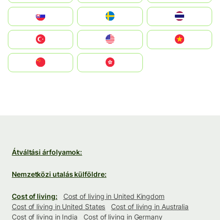
Slovensko
Ruoŧŧa
ไทย
Türkiye
United States
Vietnam
中国
中國香港特別行政區
Átváltási árfolyamok:
Nemzetközi utalás külföldre:
Cost of living:
Cost of living in United Kingdom
Cost of living in United States
Cost of living in Australia
Cost of living in India
Cost of living in Germany