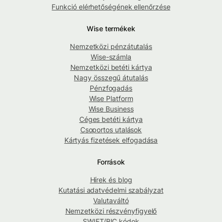
Funkció elérhetőségének ellenőrzése
Wise termékek
Nemzetközi pénzátutalás
Wise-számla
Nemzetközi betéti kártya
Nagy összegű átutalás
Pénzfogadás
Wise Platform
Wise Business
Céges betéti kártya
Csoportos utalások
Kártyás fizetések elfogadása
Források
Hírek és blog
Kutatási adatvédelmi szabályzat
Valutaváltó
Nemzetközi részvényfigyelő
SWIFT/BIC kódok