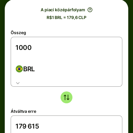
A piaci középárfolyam
R$1 BRL = 179,6 CLP
Összeg
BRL
Átváltva erre