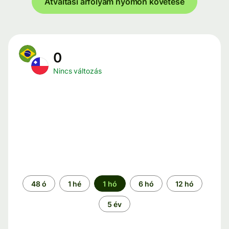
Átváltási árfolyam nyomon követése
0
Nincs változás
Időszak
48 ó
1 hé
1 hó
6 hó
12 hó
5 év