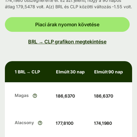
174,1980 összegnél érte el. Ez azt jelenti, hogy a 90 napos
átlag 179,5478 volt. A(z) BRL és CLP közötti változás -1.55 volt.
Piaci árak nyomon követése
BRL → CLP grafikon megtekintése
1 BRL → CLP
Elmúlt 30 nap
Elmúlt 90 nap
Magas
186,6370
186,6370
Alacsony
177,8100
174,1980