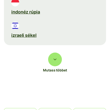
indonéz rúpia
izraeli sékel
Mutass többet