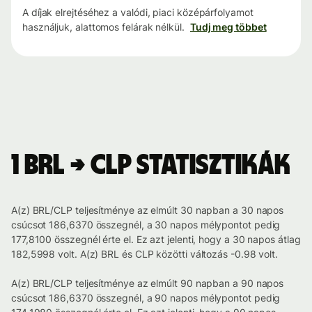
A díjak elrejtéséhez a valódi, piaci középárfolyamot
használjuk, alattomos felárak nélkül.
Tudj meg többet
1 BRL → CLP statisztikák
A(z) BRL/CLP teljesítménye az elmúlt 30 napban a 30 napos
csúcsot 186,6370 összegnél, a 30 napos mélypontot pedig
177,8100 összegnél érte el. Ez azt jelenti, hogy a 30 napos átlag
182,5998 volt. A(z) BRL és CLP közötti változás -0.98 volt.
A(z) BRL/CLP teljesítménye az elmúlt 90 napban a 90 napos
csúcsot 186,6370 összegnél, a 90 napos mélypontot pedig