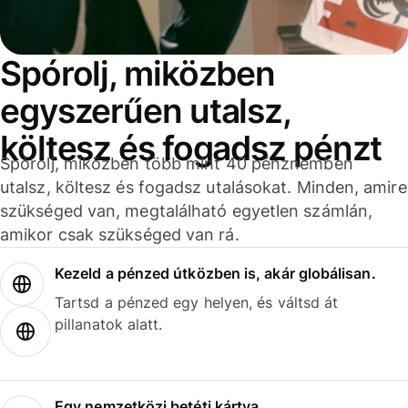
Spórolj, miközben
egyszerűen utalsz,
költesz és fogadsz pénzt
Spórolj, miközben több mint 40 pénznemben
utalsz, költesz és fogadsz utalásokat. Minden, amire
szükséged van, megtalálható egyetlen számlán,
amikor csak szükséged van rá.
Kezeld a pénzed útközben is, akár globálisan.
Tartsd a pénzed egy helyen, és váltsd át
pillanatok alatt.
Egy nemzetközi betéti kártya