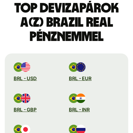
Top devizapárok
a(z) brazil real
pénznemmel
BRL - USD
BRL - EUR
BRL - GBP
BRL - INR