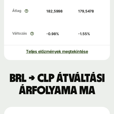
Átlag
182,5998
179,5478
Változás
-0.98
%
-1.55
%
Teljes előzmények megtekintése
BRL → CLP átváltási
árfolyama ma