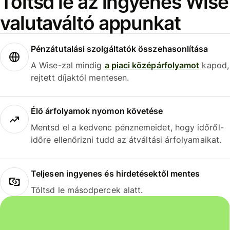
Töltsd le az ingyenes Wise
valutaváltó appunkat
Pénzátutalási szolgáltatók összehasonlítása
A Wise-zal mindig
a piaci középárfolyamot
kapod,
rejtett díjaktól mentesen.
Élő árfolyamok nyomon követése
Mentsd el a kedvenc pénznemeidet, hogy időről-
időre ellenőrizni tudd az átváltási árfolyamaikat.
Teljesen ingyenes és hirdetésektől mentes
Töltsd le másodpercek alatt.