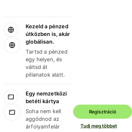
Kezeld a pénzed
útközben is, akár
globálisan.
Tartsd a pénzed
egy helyen, és
váltsd át
pillanatok alatt.
Egy nemzetközi
betéti kártya
Soha nem kell
Regisztráció
aggódnod az
Tudj meg többet
árfolyamfelár