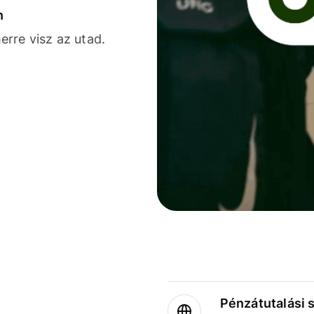
n
rre visz az utad.
Pénzátutalási 