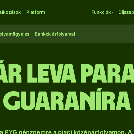
lalkozások
Platform
Funkciók
Díjsza
olyamfigyelés
Bankok árfolyamai
r leva par
guaraníra
a PYG pénznemre a piaci középárfolyamon. A