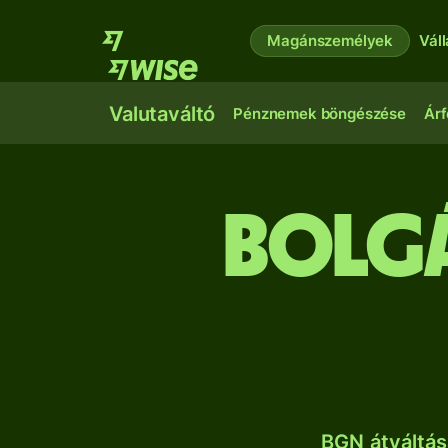
Magánszemélyek
Vál
Valutaváltó
Pénznemek böngészése
Árf
bolgá
BGN átváltás