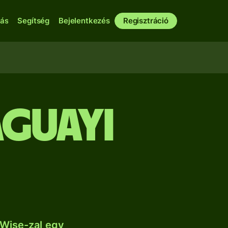
bás
Segítség
Bejelentkezés
Regisztráció
aguayi
 Wise-zal egy