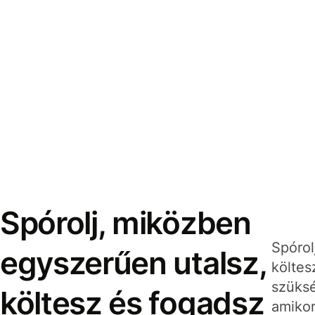
Spórolj, miközben
Spórol
egyszerűen utalsz,
költes
szüksé
költesz és fogadsz
amikor