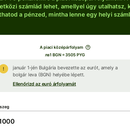
tközi számlád lehet, amellyel úgy utalhatsz, 
thatod a pénzed, mintha lenne egy helyi szám
A piaci középárfolyam
лв1 BGN = 3505 PYG
január 1-jén Bulgária bevezette az eurót, amely a
bolgár leva (BGN) helyébe lépett.
Ellenőrizd az euró árfolyamát
szeg