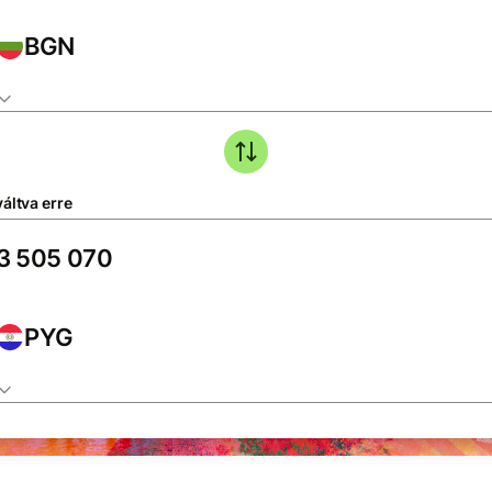
BGN
áltva erre
PYG