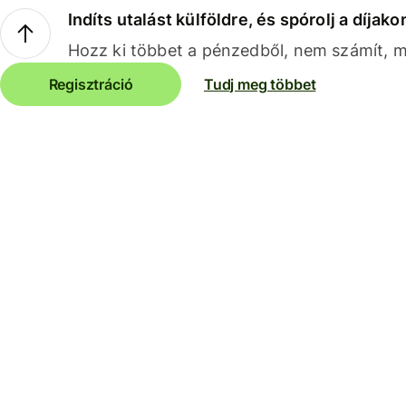
Indíts utalást külföldre, és spórolj a díjako
Hozz ki többet a pénzedből, nem számít, me
Regisztráció
Tudj meg többet