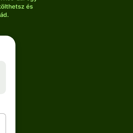
költhetsz és
lád.