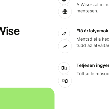
A Wise-zal min
mentesen.
Wise
Élő árfolyamo
Mentsd el a ked
tudd az átváltá
Teljesen ingye
Töltsd le másod