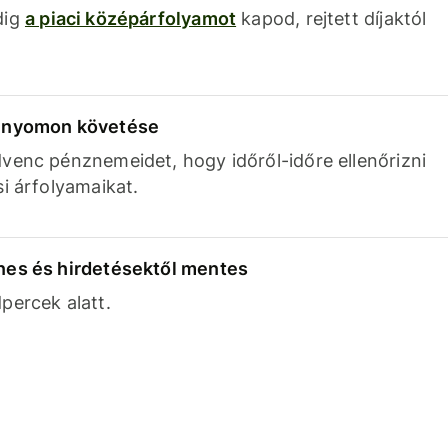
dig
a piaci középárfolyamot
kapod, rejtett díjaktól
k nyomon követése
venc pénznemeidet, hogy időről-időre ellenőrizni
si árfolyamaikat.
nes és hirdetésektől mentes
percek alatt.