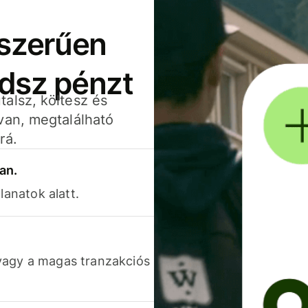
yszerűen
adsz pénzt
alsz, költesz és
van, megtalálható
rá.
an.
lanatok alatt.
vagy a magas tranzakciós