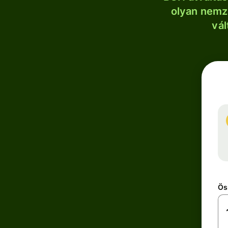
olyan nemze
vál
Ös