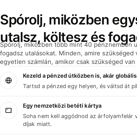
Spórolj, miközben eg
utalsz, költesz és fog
Spórolj, miközben több mint 40 pénznemben ut
fogadsz utalásokat. Minden, amire szükséged 
egyetlen számlán, amikor csak szükséged van 
Kezeld a pénzed útközben is, akár globális
Tartsd a pénzed egy helyen, és váltsd át pil
Egy nemzetközi betéti kártya
Soha nem kell aggódnod az árfolyamfelár 
díjak miatt.