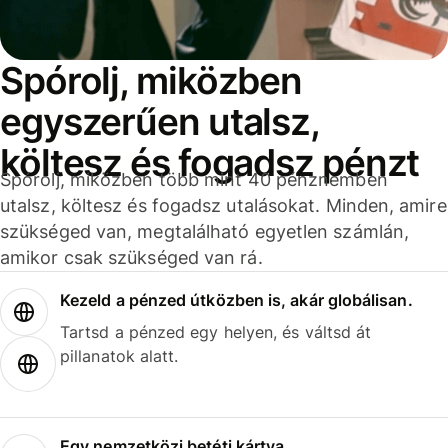
Spórolj, miközben
egyszerűen utalsz,
költesz és fogadsz pénzt
Spórolj, miközben több mint 40 pénznemben
utalsz, költesz és fogadsz utalásokat. Minden, amire
szükséged van, megtalálható egyetlen számlán,
amikor csak szükséged van rá.
Kezeld a pénzed útközben is, akár globálisan.
Tartsd a pénzed egy helyen, és váltsd át
pillanatok alatt.
Egy nemzetközi betéti kártya