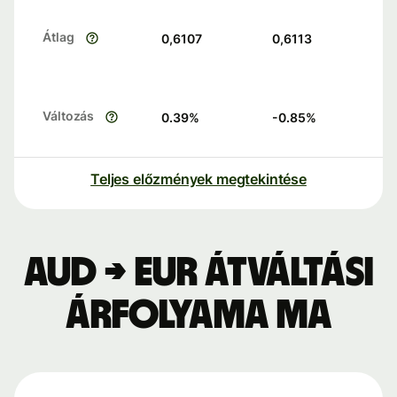
Átlag
0,6107
0,6113
Változás
0.39
%
-0.85
%
Teljes előzmények megtekintése
AUD → EUR átváltási
árfolyama ma