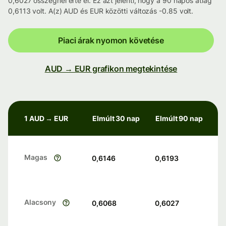
0,6027 összegnél érte el. Ez azt jelenti, hogy a 90 napos átlag
0,6113 volt. A(z) AUD és EUR közötti változás -0.85 volt.
Piaci árak nyomon követése
AUD → EUR grafikon megtekintése
1 AUD → EUR
Elmúlt 30 nap
Elmúlt 90 nap
Magas
0,6146
0,6193
Alacsony
0,6068
0,6027