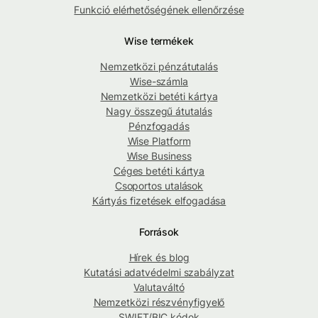
Funkció elérhetőségének ellenőrzése
Wise termékek
Nemzetközi pénzátutalás
Wise-számla
Nemzetközi betéti kártya
Nagy összegű átutalás
Pénzfogadás
Wise Platform
Wise Business
Céges betéti kártya
Csoportos utalások
Kártyás fizetések elfogadása
Források
Hírek és blog
Kutatási adatvédelmi szabályzat
Valutaváltó
Nemzetközi részvényfigyelő
SWIFT/BIC kódok