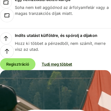
Soha nem kell aggódnod az árfolyamfelár vagy a
magas tranzakciós díjak miatt.
Indíts utalást külföldre, és spórolj a díjakon
Hozz ki többet a pénzedből, nem számít, merre
visz az utad.
Regisztráció
Tudj meg többet