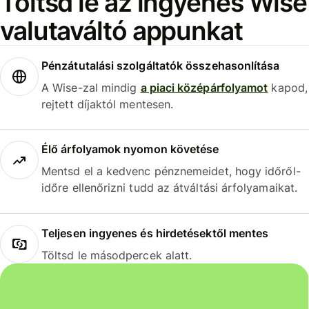
Töltsd le az ingyenes Wise
valutaváltó appunkat
Pénzátutalási szolgáltatók összehasonlítása
A Wise-zal mindig
a piaci középárfolyamot
kapod,
rejtett díjaktól mentesen.
Élő árfolyamok nyomon követése
Mentsd el a kedvenc pénznemeidet, hogy időről-
időre ellenőrizni tudd az átváltási árfolyamaikat.
Teljesen ingyenes és hirdetésektől mentes
Töltsd le másodpercek alatt.