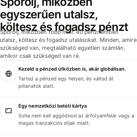
Spórolj, miközben
egyszerűen utalsz,
költesz és fogadsz pénzt
Spórolj, miközben több mint 40 pénznemben
utalsz, költesz és fogadsz utalásokat. Minden, amire
szükséged van, megtalálható egyetlen számlán,
amikor csak szükséged van rá.
Kezeld a pénzed útközben is, akár globálisan.
Tartsd a pénzed egy helyen, és váltsd át
pillanatok alatt.
Egy nemzetközi betéti kártya
Soha nem kell aggódnod az árfolyamfelár vagy a
magas tranzakciós díjak miatt.