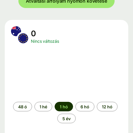
Átváltási árfolyam nyomon követése
0
Nincs változás
Időszak
48 ó
1 hé
1 hó
6 hó
12 hó
5 év