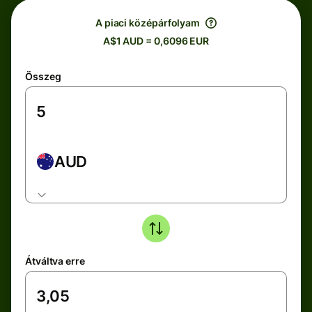
A piaci középárfolyam
A$1 AUD = 0,6096 EUR
Összeg
AUD
Átváltva erre