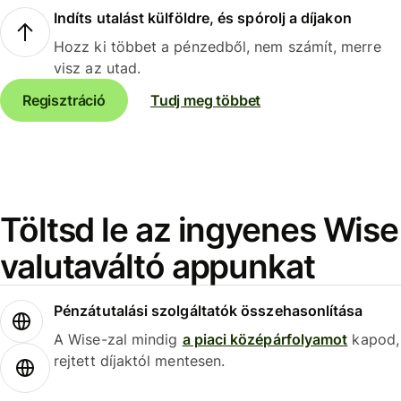
Indíts utalást külföldre, és spórolj a díjakon
Hozz ki többet a pénzedből, nem számít, merre
visz az utad.
Regisztráció
Tudj meg többet
Töltsd le az ingyenes Wise
valutaváltó appunkat
Pénzátutalási szolgáltatók összehasonlítása
A Wise-zal mindig
a piaci középárfolyamot
kapod,
rejtett díjaktól mentesen.