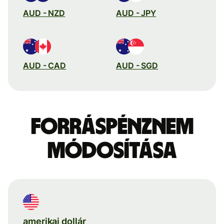
AUD - NZD
AUD - JPY
AUD - CAD
AUD - SGD
Forráspénznem
módosítása
amerikai dollár