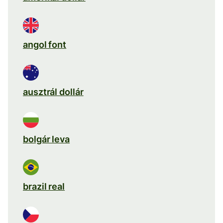
angol font
ausztrál dollár
bolgár leva
brazil real