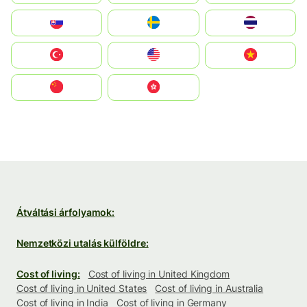
Slovensko
Ruoŧŧa
ไทย
Türkiye
United States
Vietnam
中国
中國香港特別行政區
Átváltási árfolyamok:
Nemzetközi utalás külföldre:
Cost of living:
Cost of living in United Kingdom
Cost of living in United States
Cost of living in Australia
Cost of living in India
Cost of living in Germany