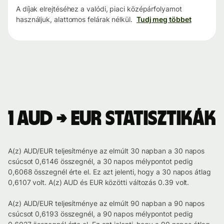
A díjak elrejtéséhez a valódi, piaci középárfolyamot
használjuk, alattomos felárak nélkül.
Tudj meg többet
1 AUD → EUR statisztikák
A(z) AUD/EUR teljesítménye az elmúlt 30 napban a 30 napos
csúcsot 0,6146 összegnél, a 30 napos mélypontot pedig
0,6068 összegnél érte el. Ez azt jelenti, hogy a 30 napos átlag
0,6107 volt. A(z) AUD és EUR közötti változás 0.39 volt.
A(z) AUD/EUR teljesítménye az elmúlt 90 napban a 90 napos
csúcsot 0,6193 összegnél, a 90 napos mélypontot pedig