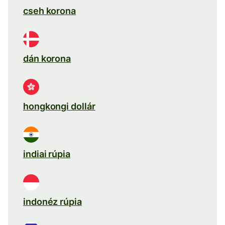
cseh korona
dán korona
hongkongi dollár
indiai rúpia
indonéz rúpia