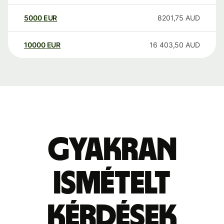
5000
EUR
8201,75
AUD
10000
EUR
16 403,50
AUD
Gyakran
ismételt
kérdések