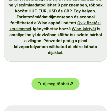
helyi számlaadatod lehet 9 pénznemben, többek
között HUF, EUR, USD és GBP. Egy helyen.
Forintszámládat díjmentesen és azonnal
feltöltheted a Wise appból indított
Qvik fizetési
kérelemmel
. Igényelhetsz hozzá
Wise-kártyát
is,
amellyel helyi devizában költhetsz szinte bárhol
a világon. Pénzedet pedig a piaci
középárfolyamon válthatod át előre látható
díjakkal.
Tudj meg többet🔎