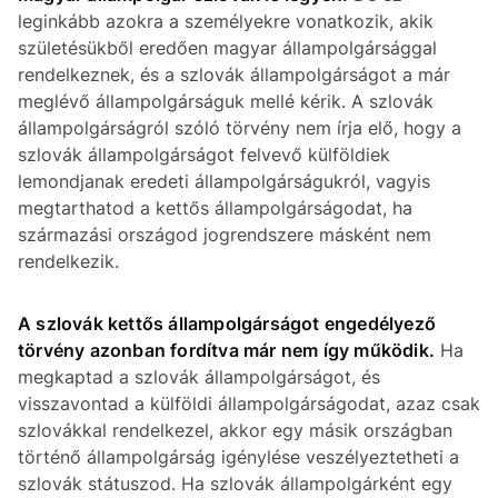
leginkább azokra a személyekre vonatkozik, akik
születésükből eredően magyar állampolgársággal
rendelkeznek, és a szlovák állampolgárságot a már
meglévő állampolgárságuk mellé kérik. A szlovák
állampolgárságról szóló törvény nem írja elő, hogy a
szlovák állampolgárságot felvevő külföldiek
lemondjanak eredeti állampolgárságukról, vagyis
megtarthatod a kettős állampolgárságodat, ha
származási országod jogrendszere másként nem
rendelkezik.
A szlovák kettős állampolgárságot engedélyező
törvény azonban fordítva már nem így működik.
Ha
megkaptad a szlovák állampolgárságot, és
visszavontad a külföldi állampolgárságodat, azaz csak
szlovákkal rendelkezel, akkor egy másik országban
történő állampolgárság igénylése veszélyeztetheti a
szlovák státuszod. Ha szlovák állampolgárként egy