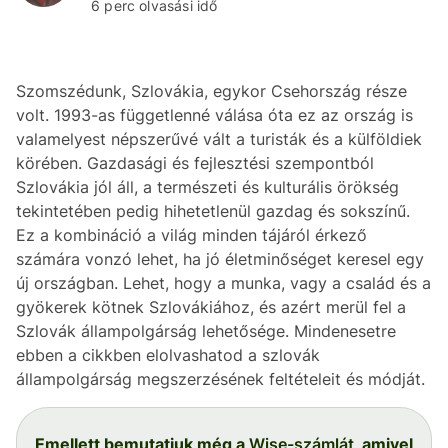
6 perc olvasási idő
Szomszédunk, Szlovákia, egykor Csehország része
volt. 1993-as függetlenné válása óta ez az ország is
valamelyest népszerűvé vált a turisták és a külföldiek
körében. Gazdasági és fejlesztési szempontból
Szlovákia jól áll, a természeti és kulturális örökség
tekintetében pedig hihetetlenül gazdag és sokszínű.
Ez a kombináció a világ minden tájáról érkező
számára vonzó lehet, ha jó életminőséget keresel egy
új országban. Lehet, hogy a munka, vagy a család és a
gyökerek kötnek Szlovákiához, és azért merül fel a
Szlovák állampolgárság lehetősége. Mindenesetre
ebben a cikkben elolvashatod a szlovák
állampolgárság megszerzésének feltételeit és módját.
Emellett bemutatjuk még a
Wise-számlát
, amivel