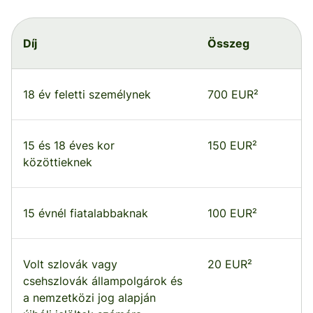
Díj
Összeg
18 év feletti személynek
700 EUR²
15 és 18 éves kor
150 EUR²
közöttieknek
15 évnél fiatalabbaknak
100 EUR²
Volt szlovák vagy
20 EUR²
csehszlovák állampolgárok és
a nemzetközi jog alapján