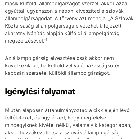
másik külföldi állampolgárságot szerzel, akkor azzal
egyúttal, ugyanazon a napon, elveszíted a szlovák
állampolgárságodat. A törvény azt mondja: „A Szlovák
Köztársaság állampolgársága elveszhet kifejezett
akaratnyilvánítás alapján külföldi állampolgárság
megszerzésével.”¹
Az állampolgárság elvesztése csak akkor nem
következik be, ha külföldivel való házasságkötés
kapcsán szerzetél külföldi állampolgárságot.
Igénylési folyamat
Miután alaposan áttanulmányoztad a cikk elején lévő
feltételeket, és úgy érzed, hogy megfelelsz
mindegyiknek kivétel nélkül, valamelyik kategóriában,
akkor hozzákezdhetsz a szlovák állampolgárság