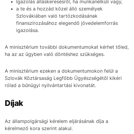
Igazolás álláskeresésről, ha munkanélküli vagy,
a te és a hozzád közel álló személyek
Szlovákiában való tartózkodásának
finanszírozásához elegendő jövedelemforrás
igazolása.
A minisztérium további dokumentumokat kérhet tőled,
ha az az ügyben való döntéshez szükséges.
A minisztérium ezeken a dokumentumokon felül a
Szlovák Köztársaság Legfőbb Ügyészségétől kikéri
rólad a bűnügyi nyilvántartási kivonatát.
Díjak
Az állampolgársági kérelem eljárásának díja a
kérelmező kora szerint alakul.