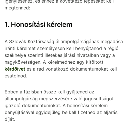
igényléséhez, és ehhez a következő lépéseket kell
megtenned:
1. Honosítási kérelem
A Szlovák Köztársaság állampolgárságának megadása
iránti kérelmet személyesen kell benyújtanod a régió
székhelye szerinti illetékes járási hivatalban vagy a
nagykövetségen. A kérelmedhez egy kitöltött
kérdőívet
és a rád vonatkozó dokumentumokat kell
csatolnod.
Ebben a fázisban össze kell gyűjtened az
állampolgárság megszerzésére való jogosultságot
igazoló dokumentumokat. A honosítási kérelem
benyújtásával egyidejűleg be kell fizetned az eljárás
díját.