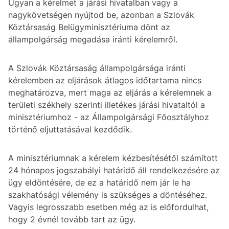
Ugyan a kérelmet a járási hivatalban vagy a
nagykövetségen nyújtod be, azonban a Szlovák
Köztársaság Belügyminisztériuma dönt az
állampolgárság megadása iránti kérelemről.
A Szlovák Köztársaság állampolgársága iránti
kérelemben az eljárások átlagos időtartama nincs
meghatározva, mert maga az eljárás a kérelemnek a
területi székhely szerinti illetékes járási hivataltól a
minisztériumhoz - az Állampolgársági Főosztályhoz
történő eljuttatásával kezdődik.
A minisztériumnak a kérelem kézbesítésétől számított
24 hónapos jogszabályi határidő áll rendelkezésére az
ügy eldöntésére, de ez a határidő nem jár le ha
szakhatósági vélemény is szükséges a döntéséhez.
Vagyis legrosszabb esetben még az is előfordulhat,
hogy 2 évnél tovább tart az ügy.