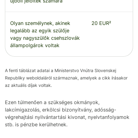
újbóli jelöltek számára
Olyan személynek, akinek
20 EUR²
legalább az egyik szülője
vagy nagyszülők csehszlovák
állampolgárok voltak
A fenti táblázat adatai a Ministerstvo Vnútra Slovenskej
Republiky weboldaláról származnak, amelyek a cikk írásakor
az aktuális díjak voltak.
Ezen túlmenően a szükséges okmányok,
lakcímigazolás, erkölcsi bizonyítvány, adósság-
végrehajtási nyilvántartási kivonat, nyelvtanfolyamok
stb. is pénzbe kerülhetnek.