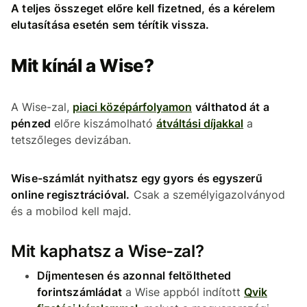
A teljes összeget előre kell fizetned, és a kérelem
elutasítása esetén sem térítik vissza.
Mit kínál a Wise?
A Wise-zal,
piaci középárfolyamon
válthatod át a
pénzed
előre kiszámolható
átváltási díjakkal
a
tetszőleges devizában.
Wise-számlát nyithatsz egy gyors és egyszerű
online regisztrációval.
Csak a személyigazolványod
és a mobilod kell majd.
Mit kaphatsz a Wise-zal?
Díjmentesen és azonnal feltöltheted
forintszámládat
a Wise appból indított
Qvik