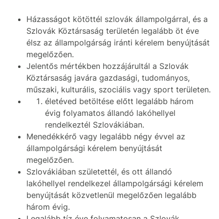
Házasságot kötöttél szlovák állampolgárral, és a
Szlovák Köztársaság területén legalább öt éve
élsz az állampolgárság iránti kérelem benyújtását
megelőzően.
Jelentős mértékben hozzájárultál a Szlovák
Köztársaság javára gazdasági, tudományos,
műszaki, kulturális, szociális vagy sport területen.
életéved betöltése előtt legalább három
évig folyamatos állandó lakóhellyel
rendelkeztél Szlovákiában.
Menedékkérő vagy legalább négy évvel az
állampolgársági kérelem benyújtását
megelőzően.
Szlovákiában születettél, és ott állandó
lakóhellyel rendelkezel állampolgársági kérelem
benyújtását közvetlenül megelőzően legalább
három évig.
Legalább tíz éve folyamatosan a Szlovák