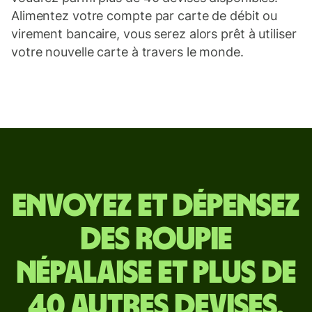
Alimentez votre compte par carte de débit ou
virement bancaire, vous serez alors prêt à utiliser
votre nouvelle carte à travers le monde.
Envoyez
Envoyez et dépensez
et
des roupie
dépensez
népalaise et plus de
des
40 autres devises.
roupie