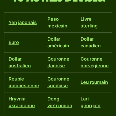
népalaise
Peso
Livre
et
Yen japonais
mexicain
sterling
plus
Dollar
Dollar
Euro
américain
canadien
de
40
Dollar
Couronne
Couronne
australien
danoise
norvégienne
autres
Roupie
Couronne
Leu roumain
devises.
indonésienne
suédoise
Hryvnia
Dong
Lari
ukrainienne
vietnamien
géorgien