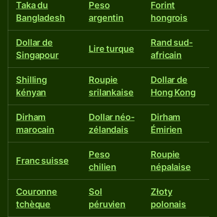
Taka du
Peso
Forint
Bangladesh
argentin
hongrois
Dollar de
Rand sud-
Lire turque
Singapour
africain
Shilling
Roupie
Dollar de
kényan
srilankaise
Hong Kong
Dirham
Dollar néo-
Dirham
marocain
zélandais
Émirien
Peso
Roupie
Franc suisse
chilien
népalaise
Couronne
Sol
Złoty
tchèque
péruvien
polonais