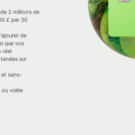
de 2 millions de
00 £ par 30
'ajouter de
nsi que vos
 réel
ntanées sur
 et sans-
e ou volée