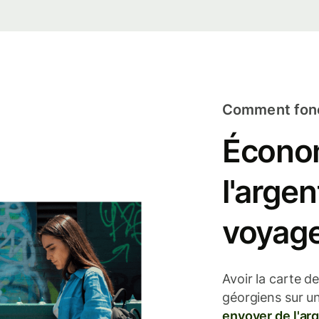
Comment fonct
Écono
l'arge
voyage
Avoir la carte d
géorgiens sur un
envoyer de l'ar