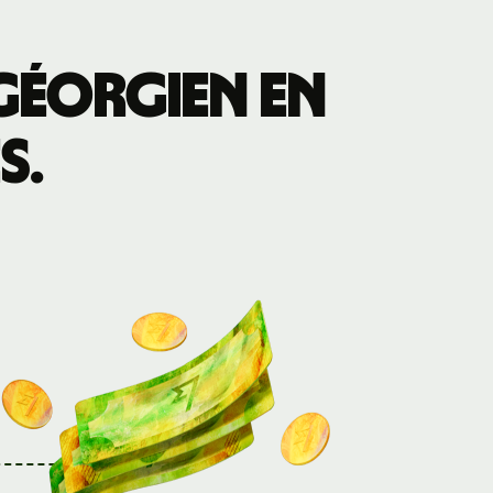
 géorgien en
s.