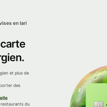
ises en lari
 carte
rgien.
gien et plus de
porter des
elle
 restaurants du