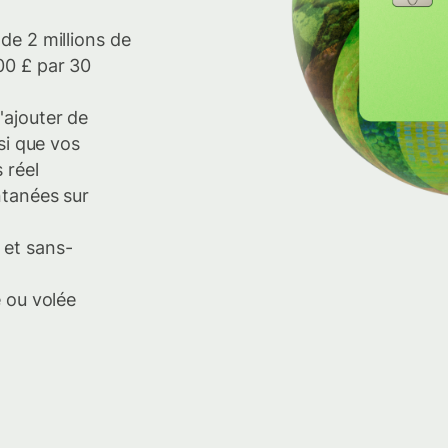
de 2 millions de
00 £ par 30
'ajouter de
nsi que vos
 réel
ntanées sur
 et sans-
e ou volée