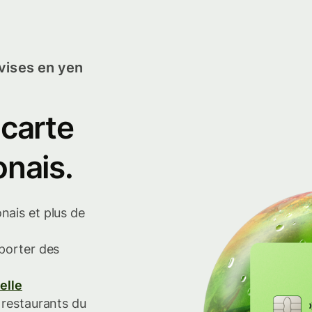
vises en yen
 carte
onais.
ais et plus de
porter des
elle
 restaurants du