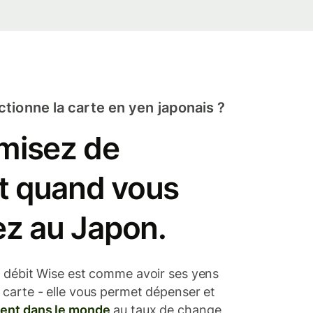
ionne la carte en yen japonais ?
misez de
nt quand vous
z au Japon.
e débit Wise est comme avoir ses yens
 carte - elle vous permet dépenser et
gent dans le monde
au taux de change