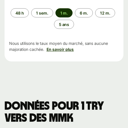
Période
48 h
1 sem.
1 m.
6 m.
12 m.
5 ans
Nous utilisons le taux moyen du marché, sans aucune
majoration cachée.
En savoir plus
Données pour 1 TRY
vers des MMK