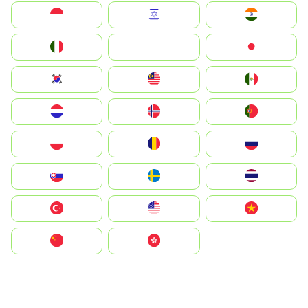
Indonesia
Israel
India
Italia
JA
Japan
South Korea
Malay
Mexico
Nederland
Norge
Portugal
Polska
România
Россия
Slovensko
Ruoŧŧa
ไทย
Türkiye
United States
Vietnam
中国
中國香港特別行政區