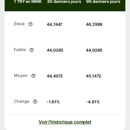
1 TRY en MMK
30 derniers jours
90 derniers jours
Élevé
44,7447
46,2999
Faible
44,0265
44,0265
Moyen
44,4072
45,1472
Change
-1.61
%
-4.91
%
Voir l'historique complet