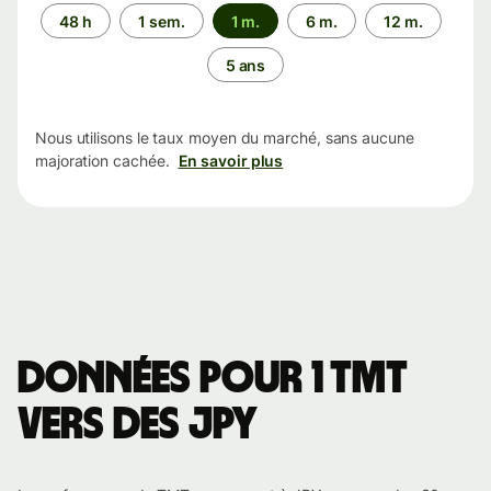
Période
48 h
1 sem.
1 m.
6 m.
12 m.
5 ans
Nous utilisons le taux moyen du marché, sans aucune
majoration cachée.
En savoir plus
Données pour 1 TMT
vers des JPY