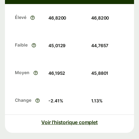
Élevé
46,8200
46,8200
Faible
45,0129
44,7657
Moyen
46,1952
45,8801
Change
-2.41
%
1.13
%
Voir l'historique complet