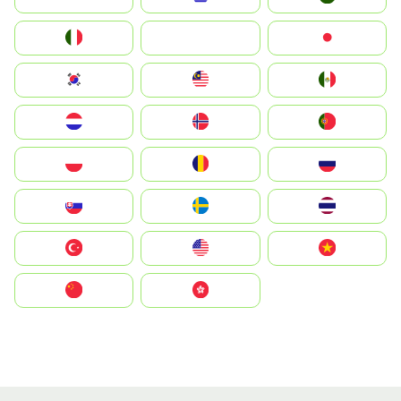
Italia
JA
Japan
South Korea
Malay
Mexico
Nederland
Norge
Portugal
Polska
România
Россия
Slovensko
Ruoŧŧa
ไทย
Türkiye
United States
Vietnam
中国
中國香港特別行政區