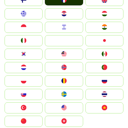
France
Suomi
United Kingdom
Greece
Hrvatska
Magyarország
Indonesia
Israel
India
Italia
JA
Japan
South Korea
Malay
Mexico
Nederland
Norge
Portugal
Polska
România
Россия
Slovensko
Ruoŧŧa
ไทย
Türkiye
United States
Vietnam
中国
中國香港特別行政區