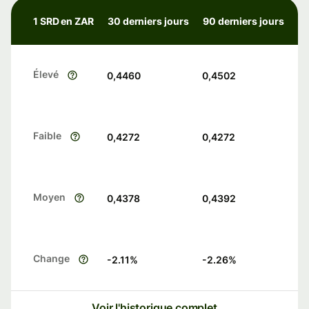
1 SRD en ZAR
30 derniers jours
90 derniers jours
Élevé
0,4460
0,4502
Faible
0,4272
0,4272
Moyen
0,4378
0,4392
Change
-2.11
%
-2.26
%
Voir l'historique complet