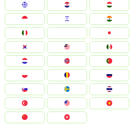
Greece
Hrvatska
Magyarország
Indonesia
Israel
India
Italia
JA
Japan
South Korea
Malay
Mexico
Nederland
Norge
Portugal
Polska
România
Россия
Slovensko
Ruoŧŧa
ไทย
Türkiye
United States
Vietnam
中国
中國香港特別行政區