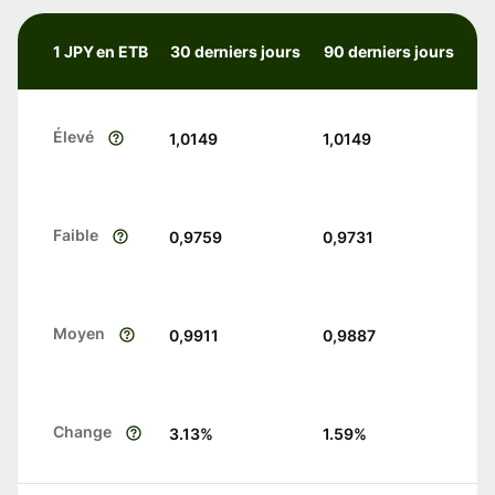
1 JPY en ETB
30 derniers jours
90 derniers jours
Élevé
1,0149
1,0149
Faible
0,9759
0,9731
Moyen
0,9911
0,9887
Change
3.13
%
1.59
%