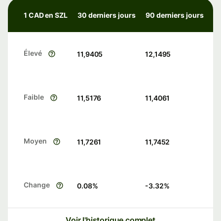
1 CAD en SZL
30 derniers jours
90 derniers jours
Élevé
11,9405
12,1495
Faible
11,5176
11,4061
Moyen
11,7261
11,7452
Change
0.08
%
-3.32
%
Voir l'historique complet