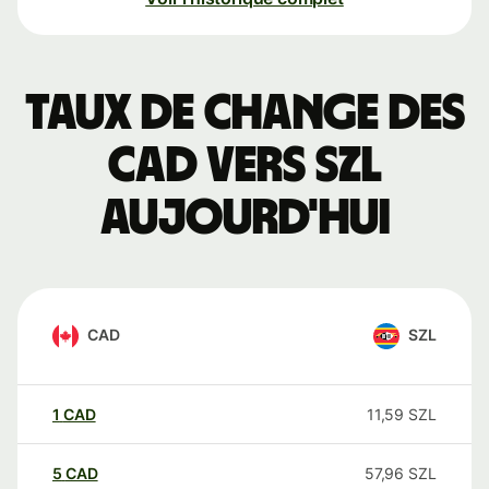
Taux de change des
CAD vers SZL
aujourd'hui
CAD
SZL
1
CAD
11,59
SZL
5
CAD
57,96
SZL