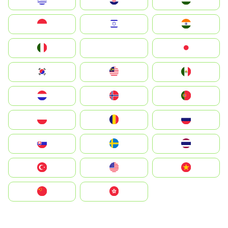
Greece
Hrvatska
Magyarország
Indonesia
Israel
India
Italia
JA
Japan
South Korea
Malay
Mexico
Nederland
Norge
Portugal
Polska
România
Россия
Slovensko
Ruoŧŧa
ไทย
Türkiye
United States
Vietnam
中国
中國香港特別行政區