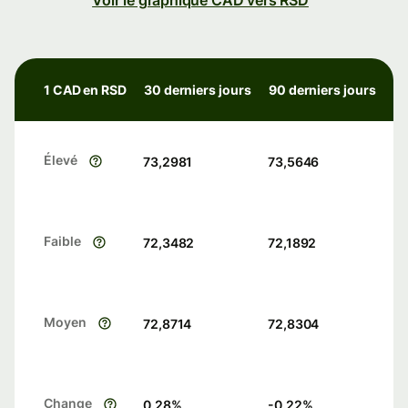
Voir le graphique CAD vers RSD
1 CAD en RSD
30 derniers jours
90 derniers jours
Élevé
73,2981
73,5646
Faible
72,3482
72,1892
Moyen
72,8714
72,8304
Change
0.28
%
-0.22
%