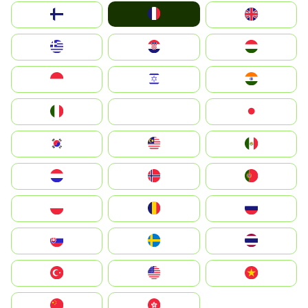
France
Suomi
United Kingdom
Greece
Hrvatska
Magyarország
Indonesia
Israel
India
Italia
JA
Japan
South Korea
Malay
Mexico
Nederland
Norge
Portugal
Polska
România
Россия
Slovensko
Ruoŧŧa
ไทย
Türkiye
United States
Vietnam
中国
中國香港特別行政區