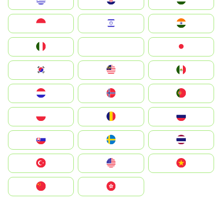
Greece
Hrvatska
Magyarország
Indonesia
Israel
India
Italia
JA
Japan
South Korea
Malay
Mexico
Nederland
Norge
Portugal
Polska
România
Россия
Slovensko
Ruoŧŧa
ไทย
Türkiye
United States
Vietnam
中国
中國香港特別行政區