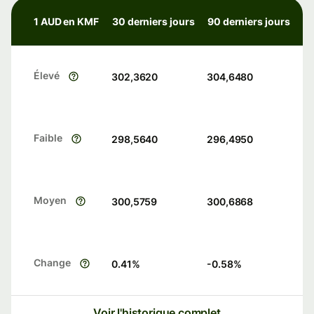
1 AUD en KMF
30 derniers jours
90 derniers jours
Élevé
302,3620
304,6480
Faible
298,5640
296,4950
Moyen
300,5759
300,6868
Change
0.41
%
-0.58
%
Voir l'historique complet