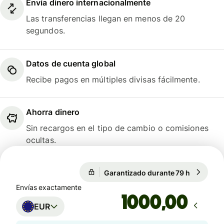
Envía dinero internacionalmente
Las transferencias llegan en menos de 20
segundos.
Datos de cuenta global
Recibe pagos en múltiples divisas fácilmente.
Ahorra dinero
Sin recargos en el tipo de cambio o comisiones
ocultas.
Garantizado durante 79 h
1 EUR = 1
Garantizado durante 79 h
Envías exactamente
,00
EUR