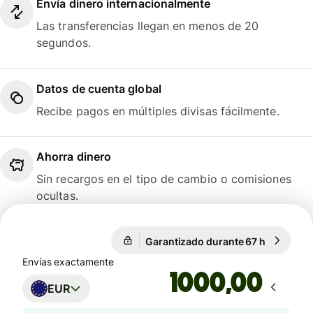
Envía dinero internacionalmente
Las transferencias llegan en menos de 20
segundos.
Datos de cuenta global
Recibe pagos en múltiples divisas fácilmente.
Ahorra dinero
Sin recargos en el tipo de cambio o comisiones
ocultas.
Garantizado durante 67 h
1 EUR = 1
Garantizado durante 67 h
Envías exactamente
,00
EUR