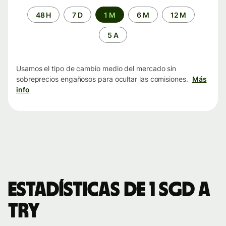
Periodo
48 H
7 D
1 M
6 M
12 M
de
tiempo
5 A
Usamos el tipo de cambio medio del mercado sin
sobreprecios engañosos para ocultar las comisiones.
Más
info
Estadísticas de 1 SGD a
TRY