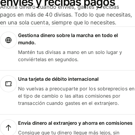
envíes y recibas pagos
Ahorra dinero cuando envíes, gastes y recibas
pagos en más de 40 divisas. Todo lo que necesitas,
en una sola cuenta, siempre que lo necesites.
Gestiona dinero sobre la marcha en todo el
mundo.
Mantén tus divisas a mano en un solo lugar y
conviértelas en segundos.
Una tarjeta de débito internacional
No vuelvas a preocuparte por los sobreprecios en
el tipo de cambio o las altas comisiones por
transacción cuando gastes en el extranjero.
Envía dinero al extranjero y ahorra en comisiones
Consigue que tu dinero llegue más lejos, sin