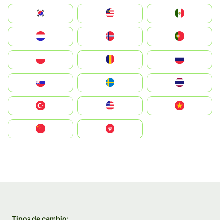
South Korea
Malay
Mexico
Nederland
Norge
Portugal
Polska
România
Россия
Slovensko
Ruoŧŧa
ไทย
Türkiye
United States
Vietnam
中国
中國香港特別行政區
Tipos de cambio: