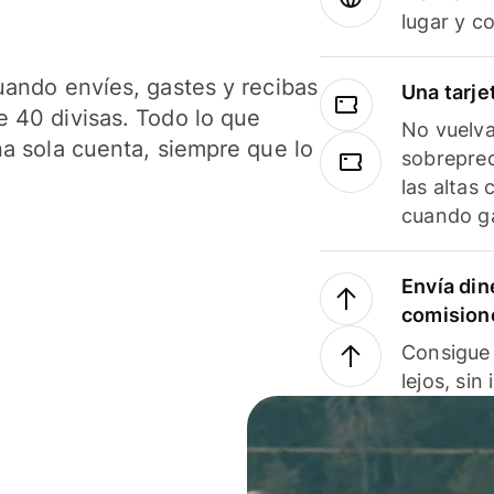
lugar y c
uando envíes, gastes y recibas
Una tarje
 40 divisas. Todo lo que
No vuelva
na sola cuenta, siempre que lo
sobreprec
las altas
cuando ga
Envía din
comision
Consigue 
lejos, sin