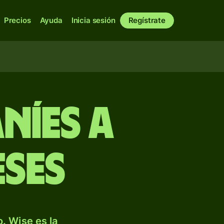
Precios
Ayuda
Inicia sesión
Regístrate
níes a
eses
. Wise es la