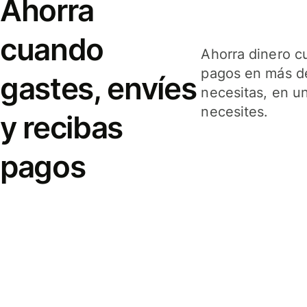
Ahorra
cuando
Ahorra dinero c
pagos en más de
gastes, envíes
necesitas, en u
necesites.
y recibas
pagos