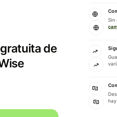
Com
Sin
cam
gratuita de
Sig
Gua
 Wise
var
Com
Des
hay