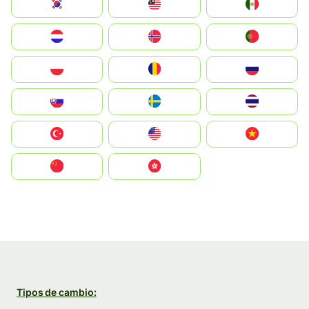
South Korea
Malay
Mexico
Nederland
Norge
Portugal
Polska
România
Россия
Slovensko
Ruoŧŧa
ไทย
Türkiye
United States
Vietnam
中国
中國香港特別行政區
Tipos de cambio: