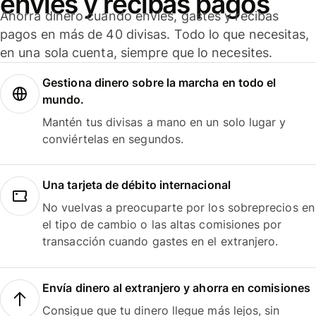
envíes y recibas pagos
Ahorra dinero cuando envíes, gastes y recibas
pagos en más de 40 divisas. Todo lo que necesitas,
en una sola cuenta, siempre que lo necesites.
Gestiona dinero sobre la marcha en todo el
mundo.
Mantén tus divisas a mano en un solo lugar y
conviértelas en segundos.
Una tarjeta de débito internacional
No vuelvas a preocuparte por los sobreprecios en
el tipo de cambio o las altas comisiones por
transacción cuando gastes en el extranjero.
Envía dinero al extranjero y ahorra en comisiones
Consigue que tu dinero llegue más lejos, sin