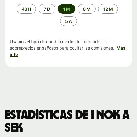
Periodo
48 H
7 D
1 M
6 M
12 M
de
tiempo
5 A
Usamos el tipo de cambio medio del mercado sin
sobreprecios engañosos para ocultar las comisiones.
Más
info
Estadísticas de 1 NOK a
SEK