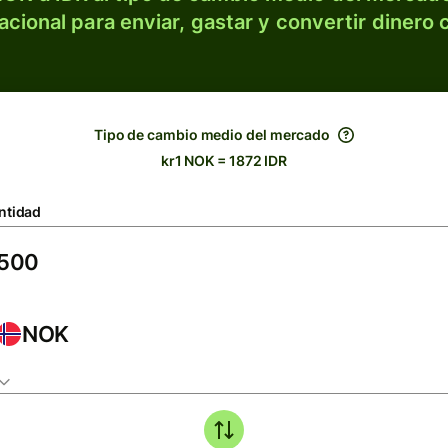
acional para enviar, gastar y convertir dinero 
Tipo de cambio medio del mercado
kr1 NOK = 1872 IDR
ntidad
NOK