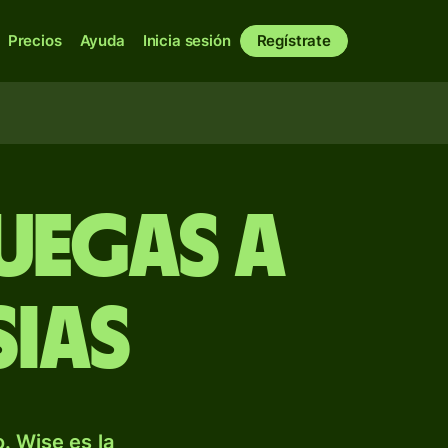
Precios
Ayuda
Inicia sesión
Regístrate
uegas a
sias
. Wise es la