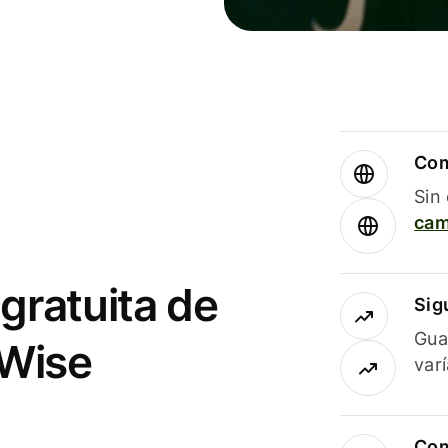
Com
Sin
cam
gratuita de
Sig
Gua
 Wise
var
Com