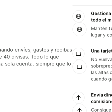
Gestiona 
todo el 
Mantén tu
lugar y c
uando envíes, gastes y recibas
Una tarje
 40 divisas. Todo lo que
No vuelva
na sola cuenta, siempre que lo
sobreprec
las altas
cuando ga
Envía din
comision
Consigue 