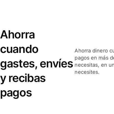
Ahorra
cuando
Ahorra dinero c
pagos en más de
gastes, envíes
necesitas, en u
necesites.
y recibas
pagos