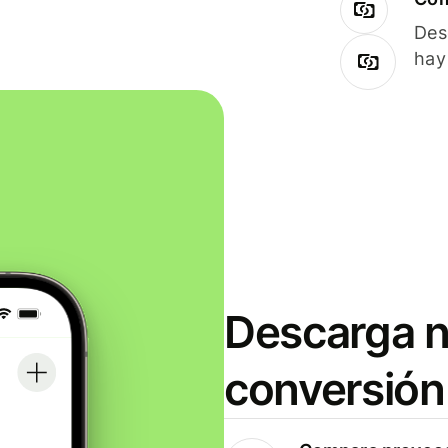
Des
hay
Descarga n
conversión