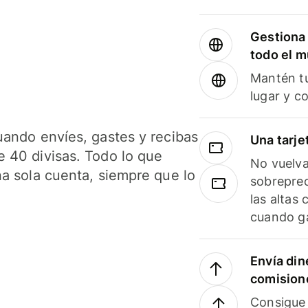
Gestiona 
todo el 
Mantén tu
lugar y c
uando envíes, gastes y recibas
Una tarje
 40 divisas. Todo lo que
No vuelva
na sola cuenta, siempre que lo
sobreprec
las altas
cuando ga
Envía din
comision
Consigue 