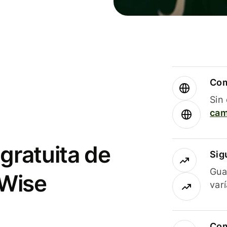
Com
Sin
cam
gratuita de
Sig
Gua
 Wise
var
Com