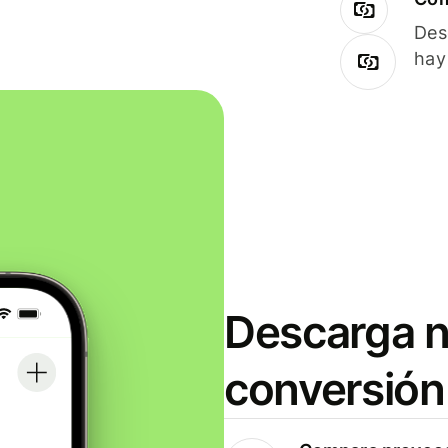
Des
hay
Descarga n
conversión