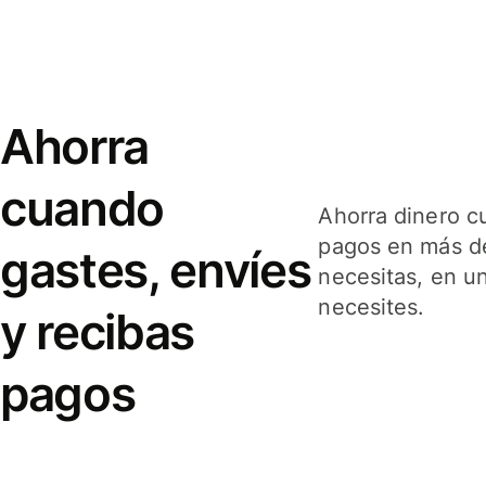
Ahorra
cuando
Ahorra dinero c
pagos en más de
gastes, envíes
necesitas, en u
necesites.
y recibas
pagos