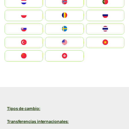
Nederland
Norge
Portugal
Polska
România
Россия
Slovensko
Ruoŧŧa
ไทย
Türkiye
United States
Vietnam
中国
中國香港特別行政區
Tipos de cambio:
Transferencias internacionales: