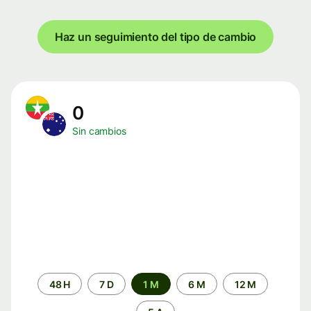
Haz un seguimiento del tipo de cambio
0
Sin cambios
Periodo
48 H
7 D
1 M
6 M
12 M
de
tiempo