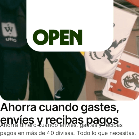
Ahorra cuando gastes,
envíes y recibas pagos
Ahorra dinero cuando envíes, gastes y recibas
pagos en más de 40 divisas. Todo lo que necesitas,