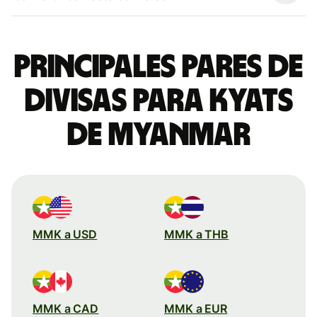
Principales pares de
divisas para kyats
de Myanmar
MMK a USD
MMK a THB
MMK a CAD
MMK a EUR