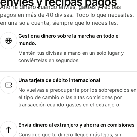
envíes y recibas pagos
Ahorra dinero cuando envíes, gastes y recibas
pagos en más de 40 divisas. Todo lo que necesitas,
en una sola cuenta, siempre que lo necesites.
Gestiona dinero sobre la marcha en todo el
mundo.
Mantén tus divisas a mano en un solo lugar y
conviértelas en segundos.
Una tarjeta de débito internacional
No vuelvas a preocuparte por los sobreprecios en
el tipo de cambio o las altas comisiones por
transacción cuando gastes en el extranjero.
Envía dinero al extranjero y ahorra en comisiones
Consigue que tu dinero llegue más lejos, sin