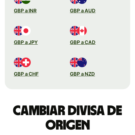
GBP a INR
GBP a AUD
GBP a JPY
GBP a CAD
GBP a CHF
GBP a NZD
Cambiar divisa de
origen