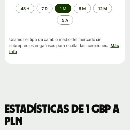
Periodo
48 H
7 D
1 M
6 M
12 M
de
tiempo
5 A
Usamos el tipo de cambio medio del mercado sin
sobreprecios engañosos para ocultar las comisiones.
Más
info
Estadísticas de 1 GBP a
PLN