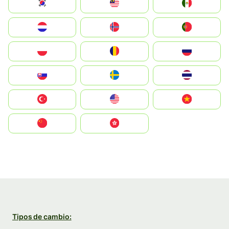
South Korea
Malay
Mexico
Nederland
Norge
Portugal
Polska
România
Россия
Slovensko
Ruoŧŧa
ไทย
Türkiye
United States
Vietnam
中国
中國香港特別行政區
Tipos de cambio: