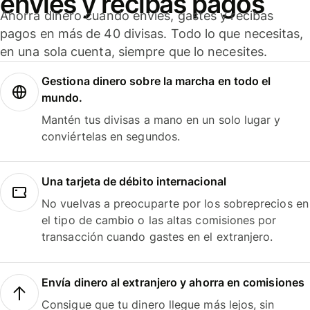
envíes y recibas pagos
Ahorra dinero cuando envíes, gastes y recibas
pagos en más de 40 divisas. Todo lo que necesitas,
en una sola cuenta, siempre que lo necesites.
Gestiona dinero sobre la marcha en todo el
mundo.
Mantén tus divisas a mano en un solo lugar y
conviértelas en segundos.
Una tarjeta de débito internacional
No vuelvas a preocuparte por los sobreprecios en
el tipo de cambio o las altas comisiones por
transacción cuando gastes en el extranjero.
Envía dinero al extranjero y ahorra en comisiones
Consigue que tu dinero llegue más lejos, sin