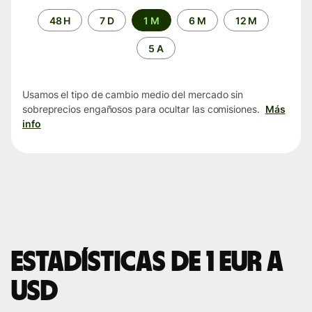
Periodo
48 H
7 D
1 M
6 M
12 M
de
tiempo
5 A
Usamos el tipo de cambio medio del mercado sin
sobreprecios engañosos para ocultar las comisiones.
Más
info
Estadísticas de 1 EUR a
USD