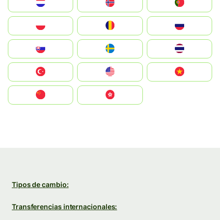
Nederland
Norge
Portugal
Polska
România
Россия
Slovensko
Ruoŧŧa
ไทย
Türkiye
United States
Vietnam
中国
中國香港特別行政區
Tipos de cambio:
Transferencias internacionales: