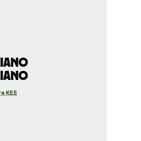
niano
niano
re KES