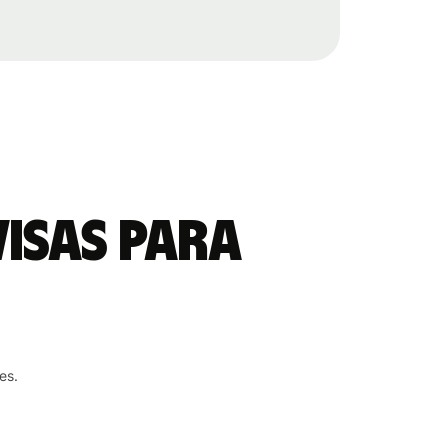
visas para
es.