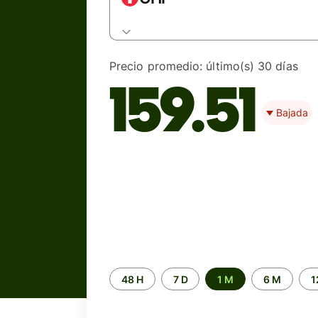
Precio promedio:
último(s) 30 días
159.51
Bajada
Periodo
48 H
7 D
1 M
6 M
1
de
tiempo