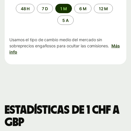
Periodo
48 H
7 D
1 M
6 M
12 M
de
tiempo
5 A
Usamos el tipo de cambio medio del mercado sin
sobreprecios engañosos para ocultar las comisiones.
Más
info
Estadísticas de 1 CHF a
GBP