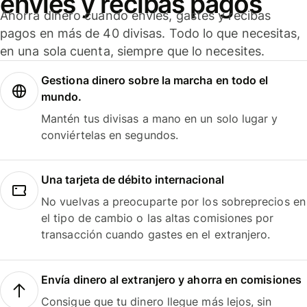
envíes y recibas pagos
Ahorra dinero cuando envíes, gastes y recibas
pagos en más de 40 divisas. Todo lo que necesitas,
en una sola cuenta, siempre que lo necesites.
Gestiona dinero sobre la marcha en todo el
mundo.
Mantén tus divisas a mano en un solo lugar y
conviértelas en segundos.
Una tarjeta de débito internacional
No vuelvas a preocuparte por los sobreprecios en
el tipo de cambio o las altas comisiones por
transacción cuando gastes en el extranjero.
Envía dinero al extranjero y ahorra en comisiones
Consigue que tu dinero llegue más lejos, sin