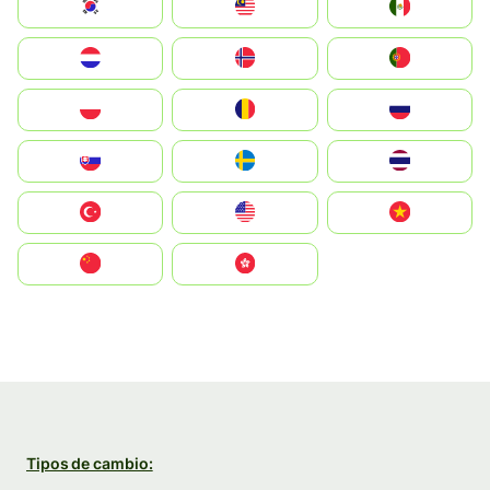
South Korea
Malay
Mexico
Nederland
Norge
Portugal
Polska
România
Россия
Slovensko
Ruoŧŧa
ไทย
Türkiye
United States
Vietnam
中国
中國香港特別行政區
Tipos de cambio: