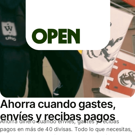
Ahorra cuando gastes,
envíes y recibas pagos
Ahorra dinero cuando envíes, gastes y recibas
pagos en más de 40 divisas. Todo lo que necesitas,