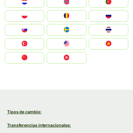
Nederland
Norge
Portugal
Polska
România
Россия
Slovensko
Ruoŧŧa
ไทย
Türkiye
United States
Vietnam
中国
中國香港特別行政區
Tipos de cambio:
Transferencias internacionales: