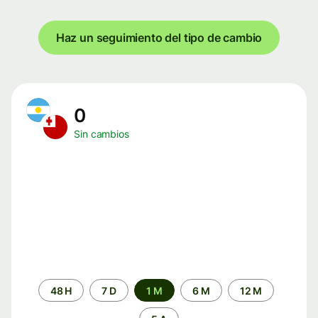
Haz un seguimiento del tipo de cambio
0
Sin cambios
Periodo
48 H
7 D
1 M
6 M
12 M
de
tiempo