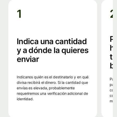
1
2
Pa
Indica una cantidad
h
y a dónde la quieres
t
enviar
ba
Indícanos quién es el destinatario y en qué
Paga a la cuenta bancaria de Wise del
divisa recibirá el dinero. Si la cantidad que
país
envías es elevada, probablemente
comi
requeriremos una verificación adicional de
conv
identidad.
med