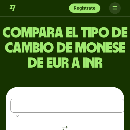
Regístrate
Compara el tipo de
cambio de Monese
de EUR a INR
EUR
Euro