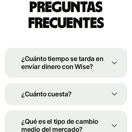
Preguntas
frecuentes
¿Cuánto tiempo se tarda en
enviar dinero con Wise?
Siempre transferimos tu dinero lo
más rápido posible. Puedes ver una
¿Cuánto cuesta?
estimación de lo que va a tardar
introduciendo algunos datos
Puedes ver el desglose completo de
básicos en nuestra calculadora de
las comisiones para la ruta de tu
transferencias en nuestra
página de
¿Qué es el tipo de cambio
transferencia en nuestra página de
inicio
.
medio del mercado?
precios.