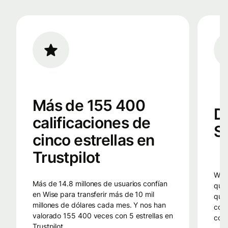
Más de 155 400
D
calificaciones de
S
cinco estrellas en
Trustpilot
Wise utiliza la misma tecnología inteligente
Más de 14.8 millones de usuarios confían
que 
en Wise para transferir más de 10 mil
que 
millones de dólares cada mes. Y nos han
com
valorado 155 400 veces con 5 estrellas en
comp
Trustpilot.