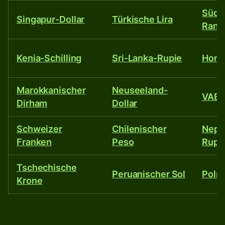
Südaf
Singapur-Dollar
Türkische Lira
Rand
Kenia-Schilling
Sri-Lanka-Rupie
Hong
Marokkanischer
Neuseeland-
VAE-
Dirham
Dollar
Schweizer
Chilenischer
Nepa
Franken
Peso
Rupi
Tschechische
Peruanischer Sol
Polni
Krone