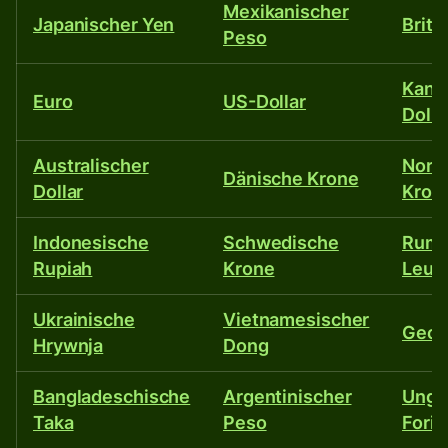
Mexikanischer
40
Japanischer Yen
Briti
Peso
weitere
Kana
Euro
US-Dollar
Dolla
Währungen.
Australischer
Norw
Dänische Krone
Dollar
Kron
Indonesische
Schwedische
Rumä
Rupiah
Krone
Leu
Ukrainische
Vietnamesischer
Georg
Hrywnja
Dong
Bangladeschische
Argentinischer
Unga
Taka
Peso
Forin