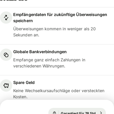
Empfängerdaten für zukünftige Überweisungen
speichern
Überweisungen kommen in weniger als 20
Sekunden an.
Globale Bankverbindungen
Empfange ganz einfach Zahlungen in
verschiedenen Währungen.
Spare Geld
Keine Wechselkursaufschläge oder versteckten
Kosten.
Garantiert für 78 Std.
1 EUR = 1
Garantiert für 78 Std.