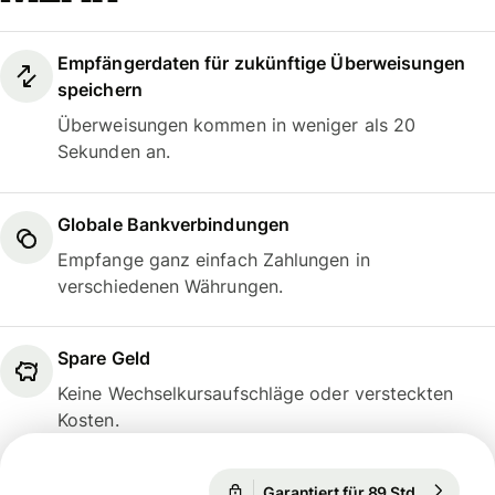
Empfängerdaten für zukünftige Überweisungen
speichern
Überweisungen kommen in weniger als 20
Sekunden an.
Globale Bankverbindungen
Empfange ganz einfach Zahlungen in
verschiedenen Währungen.
Spare Geld
Keine Wechselkursaufschläge oder versteckten
Kosten.
Garantiert für 89 Std.
1 EUR = 1
Garantiert für 89 Std.