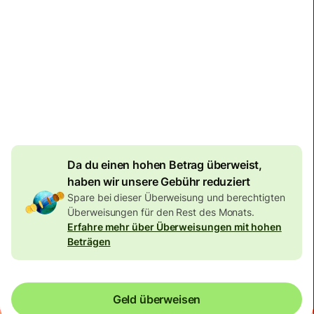
Zustellung
Heute – bis Freitag
Gesamtgebühr
134,04 EUR
Im EUR-Betrag enthalten
7,87 EUR
Volumenrabatt
Da du einen hohen Betrag überweist,
haben wir unsere Gebühr reduziert
Spare bei dieser Überweisung und berechtigten
Überweisungen für den Rest des Monats.
Erfahre mehr über Überweisungen mit hohen
Beträgen
Geld überweisen