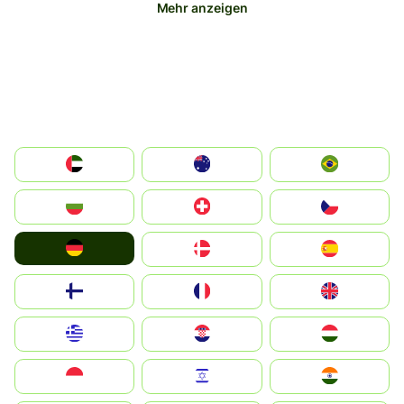
Mehr anzeigen
الإمارات العربية المتحدة
Australia
Brazil
България
Switzerland
Czechia
Deutschland
Denmark
España
Suomi
France
United Kingdom
Greece
Hrvatska
Magyarország
Indonesia
Israel
India