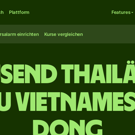
ch
Plattform
Features
rsalarm einrichten
Kurse vergleichen
usend thail
u vietname
Dong