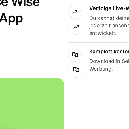
se Wise
Verfolge Live-
-App
Du kannst dein
jederzeit anseh
entwickelt.
Komplett koste
Download in Sek
Werbung.