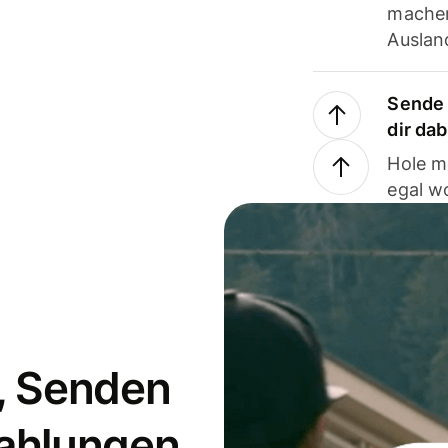
machen
Ausland
Sende 
dir da
Hole m
egal w
, Senden
ahlungen