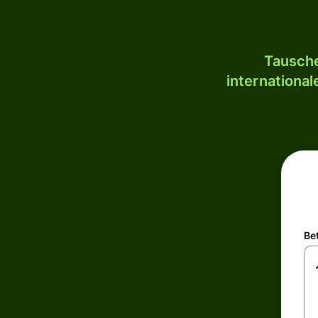
Tausche
internationa
Be